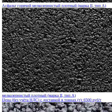
Асфальт горячий мелкозернистый плотный (марка II, тип А)
мелкозернистый плотный (марка II, тип А)
Цена (без учёта НДС) с доставкой в тоннах (т): 6500 руб/т