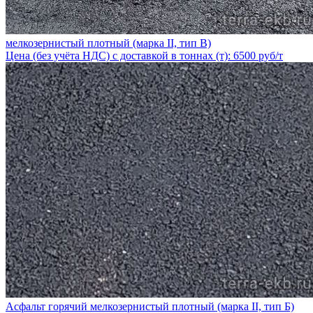
мелкозернистый плотный (марка II, тип В)
Цена (без учёта НДС) с доставкой в тоннах (т): 6500 руб/т
Асфальт горячий мелкозернистый плотный (марка II, тип Б)