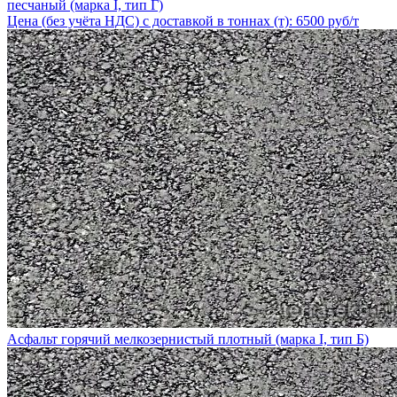
песчаный (марка I, тип Г)
Цена (без учёта НДС) с доставкой в тоннах (т): 6500 руб/т
Асфальт горячий мелкозернистый плотный (марка I, тип Б)