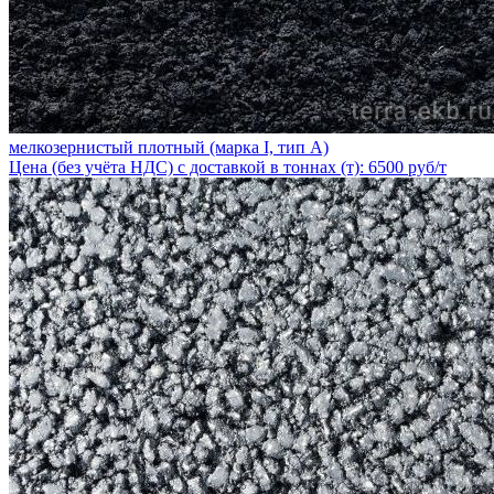
мелкозернистый плотный (марка I, тип А)
Цена (без учёта НДС) с доставкой в тоннах (т): 6500 руб/т