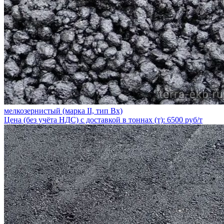
мелкозернистый (марка II, тип Вх)
Цена (без учёта НДС) с доставкой в тоннах (т): 6500 руб/т