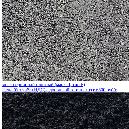
мелкозернистый плотный (марка I, тип Б)
Цена (без учёта НДС) с доставкой в тоннах (т): 6500 руб/т