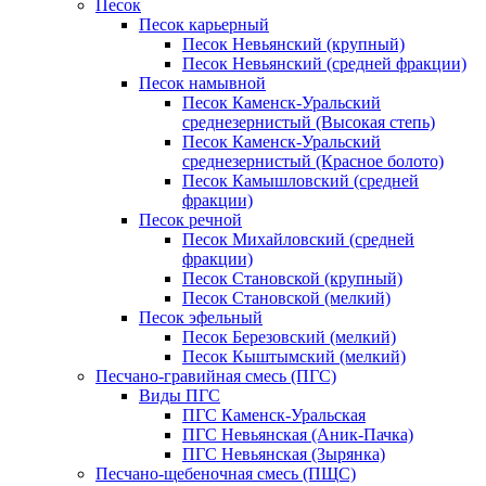
Песок
Песок карьерный
Песок Невьянский (крупный)
Песок Невьянский (средней фракции)
Песок намывной
Песок Каменск-Уральский
среднезернистый (Высокая степь)
Песок Каменск-Уральский
среднезернистый (Красное болото)
Песок Камышловский (средней
фракции)
Песок речной
Песок Михайловский (средней
фракции)
Песок Становской (крупный)
Песок Становской (мелкий)
Песок эфельный
Песок Березовский (мелкий)
Песок Кыштымский (мелкий)
Песчано-гравийная смесь (ПГС)
Виды ПГС
ПГС Каменск-Уральская
ПГС Невьянская (Аник-Пачка)
ПГС Невьянская (Зырянка)
Песчано-щебеночная смесь (ПЩС)