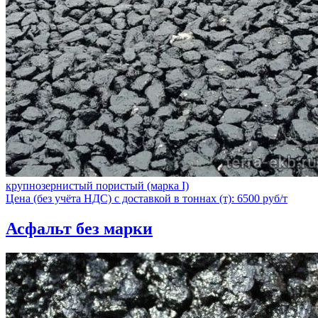
крупнозернистый пористый (марка I)
Цена (без учёта НДС) с доставкой в тоннах (т): 6500 руб/т
Асфальт без марки