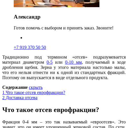
Александр
Готов помочь с выбором и принять заказ. Звоните!
+7 919 370 50 50
Традиционно под термином «отсев» подразумевается
материал диаметром
0-5
или
0-10 мм
, получаемый в ходе
дробления щебня. Зерна у этого материала настолько малы,
что его нельзя отнести ни к одной из стандартных фракций.
По
э
тому он выпускается в виде отдельного продукта.
Содержание
скрыть
1
Что такое отсев еврофракции?
2
Доставка отсева
Что такое отсев еврофракции?
Фракция 0-4 мм – это так называемый «евроотсев». Это
значит, что он имеет улучшенный зерновой состав. По сути,