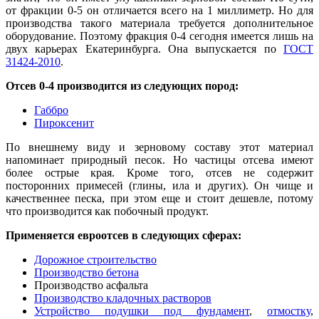
от фракции 0-5 он отличается всего на 1 миллиметр. Но для
производства такого материала требуется дополнительное
оборудование. Поэтому фракция 0-4 сегодня имеется лишь на
двух карьерах Ек
а
теринбурга. Она выпускается по
ГОСТ
31424-2010
.
Отсев 0-4 производится из следующих пород:
Габбро
Пироксенит
По внешнему виду и зерновому с
о
ставу этот материал
напоминает природный песок. Но частицы отсева имеют
более острые края. Кроме того, отсев не содержит
посторонних примесей (глины, ила и других). Он чище и
качественнее песка, при этом еще и стоит дешевле, потому
что производится как побочный продукт.
Применяется евроотсев в следующих сфе
р
ах:
Дорожное строительство
Производство бетона
Производство асфальта
Производство кладочных растворов
Устройство подушки под фундамент
,
отмостку
,