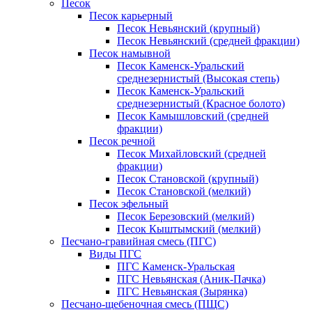
Песок
Песок карьерный
Песок Невьянский (крупный)
Песок Невьянский (средней фракции)
Песок намывной
Песок Каменск-Уральский
среднезернистый (Высокая степь)
Песок Каменск-Уральский
среднезернистый (Красное болото)
Песок Камышловский (средней
фракции)
Песок речной
Песок Михайловский (средней
фракции)
Песок Становской (крупный)
Песок Становской (мелкий)
Песок эфельный
Песок Березовский (мелкий)
Песок Кыштымский (мелкий)
Песчано-гравийная смесь (ПГС)
Виды ПГС
ПГС Каменск-Уральская
ПГС Невьянская (Аник-Пачка)
ПГС Невьянская (Зырянка)
Песчано-щебеночная смесь (ПЩС)