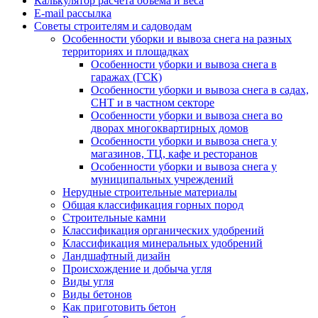
Калькулятор расчёта объёма и веса
E-mail рассылка
Советы строителям и садоводам
Особенности уборки и вывоза снега на разных
территориях и площадках
Особенности уборки и вывоза снега в
гаражах (ГСК)
Особенности уборки и вывоза снега в садах,
СНТ и в частном секторе
Особенности уборки и вывоза снега во
дворах многоквартирных домов
Особенности уборки и вывоза снега у
магазинов, ТЦ, кафе и ресторанов
Особенности уборки и вывоза снега у
муниципальных учреждений
Нерудные строительные материалы
Общая классификация горных пород
Строительные камни
Классификация органических удобрений
Классификация минеральных удобрений
Ландшафтный дизайн
Происхождение и добыча угля
Виды угля
Виды бетонов
Как приготовить бетон