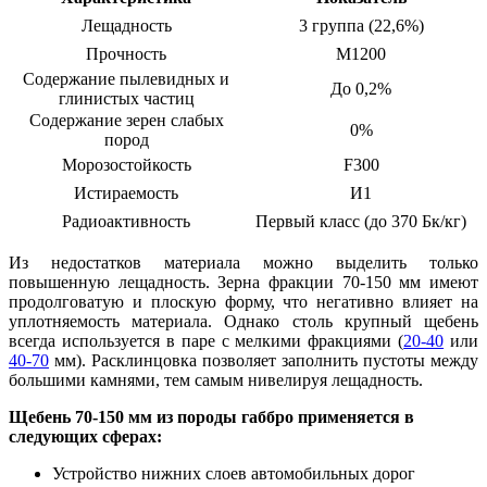
Лещадность
3 группа (22
,
6%)
Прочность
М1200
Содержание пылевидных и
До 0,2%
глинистых частиц
Содержание зерен слабых
0%
пород
Морозостойкость
F300
Истираемость
И1
Радиоактивность
Первый класс (до 370 Бк/кг)
Из недостатков материала можно выделить только
повышенную лещадность. Зерна фракции 70-150 мм имеют
продолговатую и плоскую форму, что негативно влияет на
упло
т
няемость материала. Однако столь крупный щебень
всегда используется в паре с мелкими фракциями (
20-40
или
40-70
мм). Расклинцовка позволяет заполнить пустоты между
большими камнями, тем самым нивелируя лещадность.
Щебень 70-150 мм из породы габбро применяется в
следующих сферах
:
Устройство нижних слоев автомобильных дорог