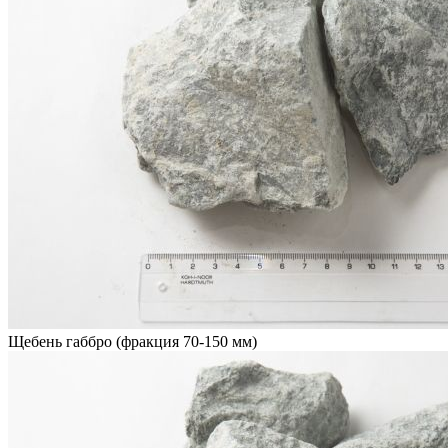
Щебень габбро (фракция 70-150 мм)