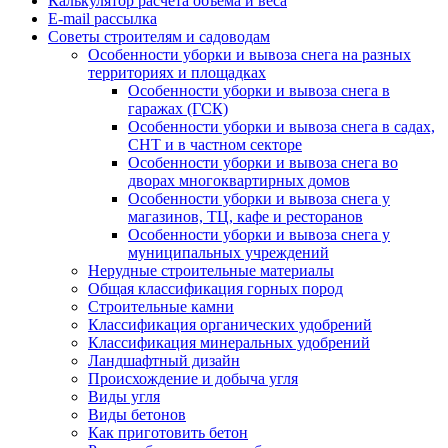
Калькулятор расчёта объёма и веса
E-mail рассылка
Советы строителям и садоводам
Особенности уборки и вывоза снега на разных
территориях и площадках
Особенности уборки и вывоза снега в
гаражах (ГСК)
Особенности уборки и вывоза снега в садах,
СНТ и в частном секторе
Особенности уборки и вывоза снега во
дворах многоквартирных домов
Особенности уборки и вывоза снега у
магазинов, ТЦ, кафе и ресторанов
Особенности уборки и вывоза снега у
муниципальных учреждений
Нерудные строительные материалы
Общая классификация горных пород
Строительные камни
Классификация органических удобрений
Классификация минеральных удобрений
Ландшафтный дизайн
Происхождение и добыча угля
Виды угля
Виды бетонов
Как приготовить бетон