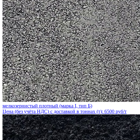
мелкозернистый плотный (марка I, тип Б)
Цена (без учёта НДС) с доставкой в тоннах (т): 6500 руб/т