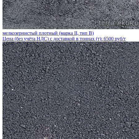
мелкозернистый плотный (марка II, тип В)
Цена (без учёта НДС) с доставкой в тоннах (т): 6500 руб/т