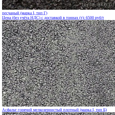
песчаный (марка I, тип Г)
Цена (без учёта НДС) с доставкой в тоннах (т): 6500 руб/т
Асфальт горячий мелкозернистый плотный (марка I, тип Б)