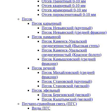
Отсев гранитный 0-10 мм
Отсев кварцевый 0-10 мм
Отсев мраморный 0-10 мм
Отсев пироксенитовый 0-10 мм
Песок
Песок карьерный
Песок Невьянский (крупный)
Песок Невьянский (средней фракции)
Песок намывной
Песок Каменск-Уральский
среднезернистый (Высокая степь)
Песок Каменск-Уральский
среднезернистый (Красное болото)
Песок Камышловский (средней
фракции)
Песок речной
Песок Михайловский (средней
фракции)
Песок Становской (крупный)
Песок Становской (мелкий)
Песок эфельный
Песок Березовский (мелкий)
Песок Кыштымский (мелкий)
Песчано-гравийная смесь (ПГС)
Виды ПГС