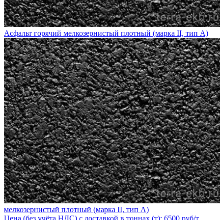
Асфальт горячий мелкозернистый плотный (марка II, тип А)
мелкозернистый плотный (марка II, тип А)
Цена (без учёта НДС) с доставкой в тоннах (т): 6500 руб/т