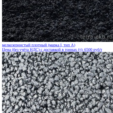
мелкозернистый плотный (марка I, тип А)
Цена (без учёта НДС) с доставкой в тоннах (т): 6500 руб/т