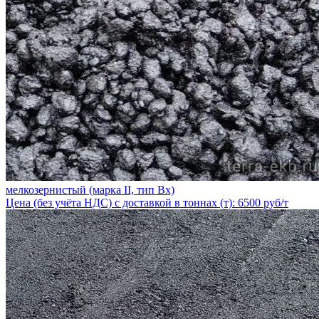
мелкозернистый (марка II, тип Вх)
Цена (без учёта НДС) с доставкой в тоннах (т): 6500 руб/т