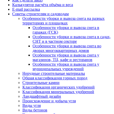
Как сделать заказ
Калькулятор расчёта объёма и веса
E-mail рассылка
Советы строителям и садоводам
Особенности уборки и вывоза снега на разных
территориях и площадках
Особенности уборки и вывоза снега в
гаражах (ГСК)
Особенности уборки и вывоза снега в садах,
СНТ и в частном секторе
Особенности уборки и вывоза снега во
дворах многоквартирных домов
Особенности уборки и вывоза снега у
магазинов, ТЦ, кафе и ресторанов
Особенности уборки и вывоза снега у
муниципальных учреждений
Нерудные строительные материалы
Общая классификация горных пород
Строительные камни
Классификация органических удобрений
Классификация минеральных удобрений
Ландшафтный дизайн
Происхождение и добыча угля
Виды угля
Виды бетонов