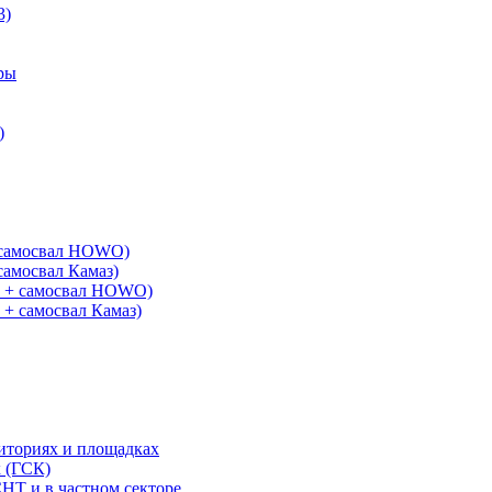
3)
ры
)
+ самосвал HOWO)
самосвал Камаз)
G + самосвал HOWO)
 + самосвал Камаз)
риториях и площадках
х (ГСК)
СНТ и в частном секторе