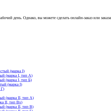
очий день. Однако, вы можете сделать онлайн-заказ или заказа
стый (марка I)
й (марка I, тип А)
й (марка I, тип Б)
ый (марка I)
 Г)
й (марка II, тип А)
а II, тип Вх)
й (марка II, тип В)