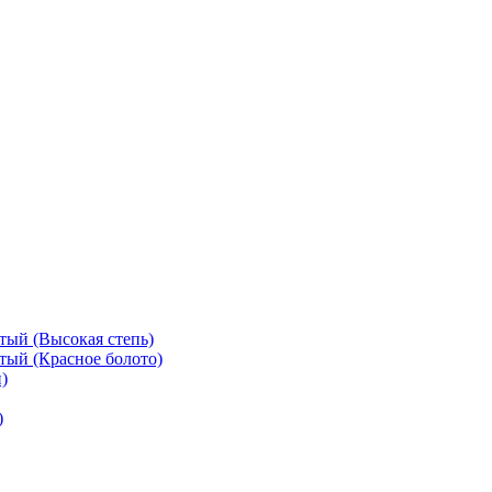
тый (Высокая степь)
тый (Красное болото)
)
)