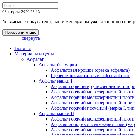
08 августа 2026 23:13
Уважаемые покупатели, наши менеджеры уже закончили свой раб
Перезвоните мне
------------ свернуть ------------
Главная
Материалы и цены
Асфальт
Асфальт без марки
Асфальтовая крошка (срезка асфальта)
Щебеночно-мастичный асфальтобетон
Асфальт марки I
Асфальт горячий крупнозернистый пори
Асфальт горячий мелкозернистый плотны
Асфальт горячий мелкозернистый плотны
Асфальт горячий мелкозернистый порист
Асфальт горячий песчаный (марка I, тип
Асфальт марки II
Асфальт горячий мелкозернистый плотны
Асфальт холодный мелкозернистый (марк
Асфальт горячий мелкозернистый плотны