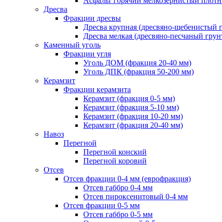
Асфальт горячий мелкозернистый плотны
Дресва
Фракции дресвы
Дресва крупная (дресвяно-щебенистый 
Дресва мелкая (дресвяно-песчаный грун
Каменный уголь
Фракции угля
Уголь ДОМ (фракция 20-40 мм)
Уголь ДПК (фракция 50-200 мм)
Керамзит
Фракции керамзита
Керамзит (фракция 0-5 мм)
Керамзит (фракция 5-10 мм)
Керамзит (фракция 10-20 мм)
Керамзит (фракция 20-40 мм)
Навоз
Перегной
Перегной конский
Перегной коровий
Отсев
Отсев фракции 0-4 мм (еврофракция)
Отсев габбро 0-4 мм
Отсев пироксенитовый 0-4 мм
Отсев фракции 0-5 мм
Отсев габбро 0-5 мм