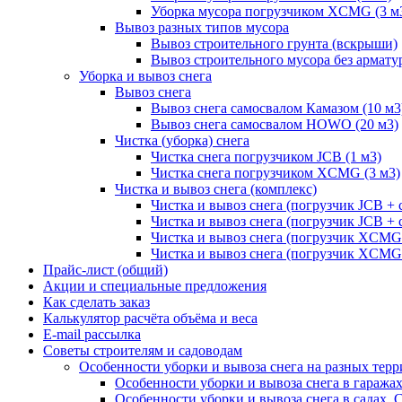
Уборка мусора погрузчиком XCMG (3 м
Вывоз разных типов мусора
Вывоз строительного грунта (вскрыши)
Вывоз строительного мусора без армату
Уборка и вывоз снега
Вывоз снега
Вывоз снега самосвалом Камазом (10 м3
Вывоз снега самосвалом HOWO (20 м3)
Чистка (уборка) снега
Чистка снега погрузчиком JCB (1 м3)
Чистка снега погрузчиком XCMG (3 м3)
Чистка и вывоз снега (комплекс)
Чистка и вывоз снега (погрузчик JCB 
Чистка и вывоз снега (погрузчик JCB + 
Чистка и вывоз снега (погрузчик XCM
Чистка и вывоз снега (погрузчик XCMG
Прайс-лист (общий)
Акции и специальные предложения
Как сделать заказ
Калькулятор расчёта объёма и веса
E-mail рассылка
Советы строителям и садоводам
Особенности уборки и вывоза снега на разных тер
Особенности уборки и вывоза снега в гаража
Особенности уборки и вывоза снега в садах, 