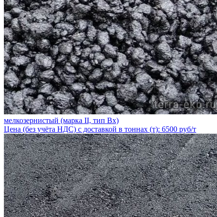
мелкозернистый (марка II, тип Вх)
Цена (без учёта НДС) с доставкой в тоннах (т): 6500 руб/т