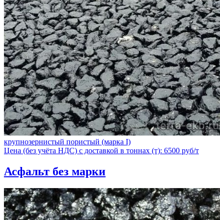
крупнозернистый пористый (марка I)
Цена (без учёта НДС) с доставкой в тоннах (т): 6500 руб/т
Асфальт без марки