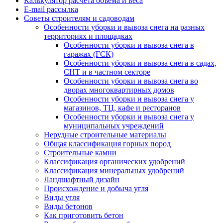
Калькулятор расчёта объёма и веса
E-mail рассылка
Советы строителям и садоводам
Особенности уборки и вывоза снега на разных
территориях и площадках
Особенности уборки и вывоза снега в
гаражах (ГСК)
Особенности уборки и вывоза снега в садах,
СНТ и в частном секторе
Особенности уборки и вывоза снега во
дворах многоквартирных домов
Особенности уборки и вывоза снега у
магазинов, ТЦ, кафе и ресторанов
Особенности уборки и вывоза снега у
муниципальных учреждений
Нерудные строительные материалы
Общая классификация горных пород
Строительные камни
Классификация органических удобрений
Классификация минеральных удобрений
Ландшафтный дизайн
Происхождение и добыча угля
Виды угля
Виды бетонов
Как приготовить бетон