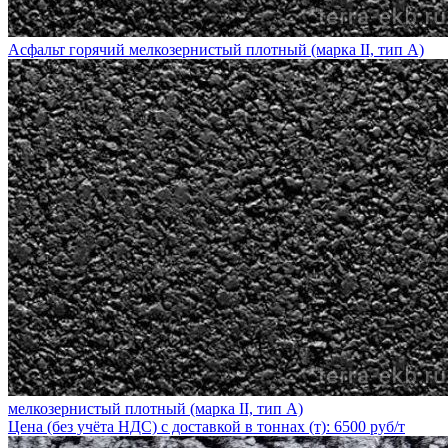
Асфальт горячий мелкозернистый плотный (марка II, тип А)
мелкозернистый плотный (марка II, тип А)
Цена (без учёта НДС) с доставкой в тоннах (т): 6500 руб/т