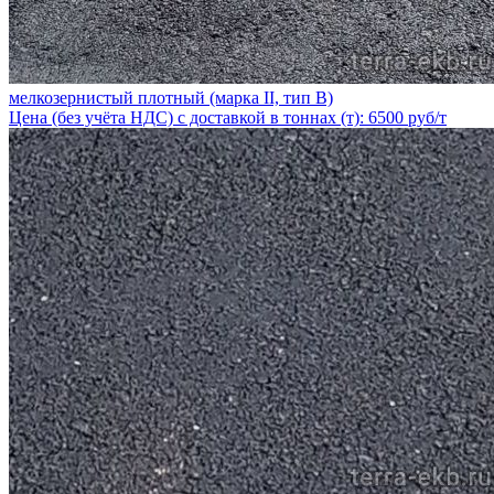
мелкозернистый плотный (марка II, тип В)
Цена (без учёта НДС) с доставкой в тоннах (т): 6500 руб/т