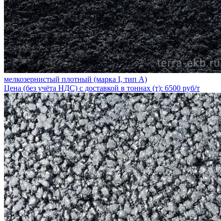
мелкозернистый плотный (марка I, тип А)
Цена (без учёта НДС) с доставкой в тоннах (т): 6500 руб/т