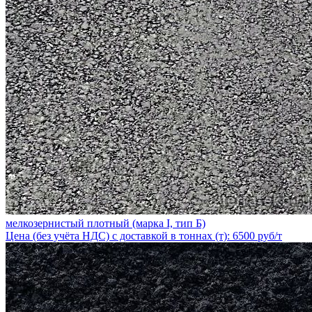
мелкозернистый плотный (марка I, тип Б)
Цена (без учёта НДС) с доставкой в тоннах (т): 6500 руб/т