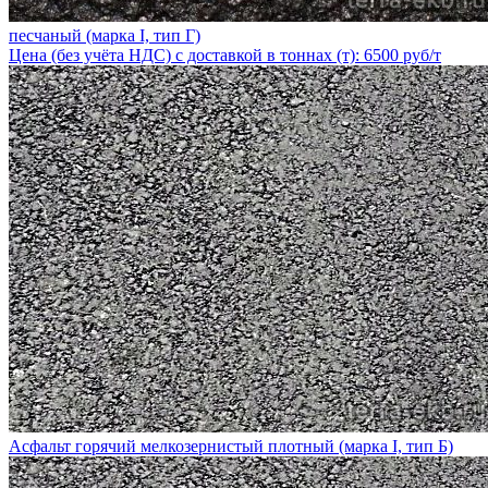
песчаный (марка I, тип Г)
Цена (без учёта НДС) с доставкой в тоннах (т): 6500 руб/т
Асфальт горячий мелкозернистый плотный (марка I, тип Б)