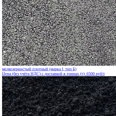
мелкозернистый плотный (марка I, тип Б)
Цена (без учёта НДС) с доставкой в тоннах (т): 6500 руб/т