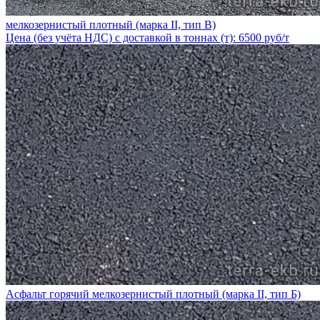
мелкозернистый плотный (марка II, тип В)
Цена (без учёта НДС) с доставкой в тоннах (т): 6500 руб/т
Асфальт горячий мелкозернистый плотный (марка II, тип Б)