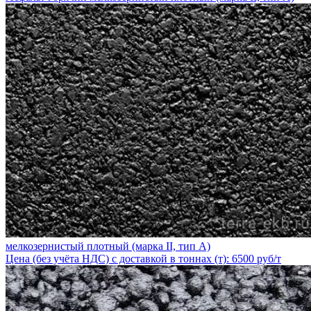
мелкозернистый плотный (марка II, тип А)
Цена (без учёта НДС) с доставкой в тоннах (т): 6500 руб/т