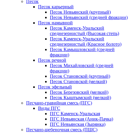
Песок
Песок карьерный
Песок Невьянский (крупный)
Песок Невьянский (средней фракции)
Песок намывной
Песок Каменск-Уральский
среднезернистый (Высокая степь)
Песок Каменск-Уральский
среднезернистый (Красное болото)
Песок Камышловский (средней
фракции)
Песок речной
Песок Михайловский (средней
фракции)
Песок Становской (крупный)
Песок Становской (мелкий)
Песок эфельный
Песок Березовский (мелкий)
Песок Кыштымский (мелкий)
Песчано-гравийная смесь (ПГС)
Виды ПГС
ПГС Каменск-Уральская
ПГС Невьянская (Аник-Пачка)
ПГС Невьянская (Зырянка)
Песчано-щебеночная смесь (ПЩС)