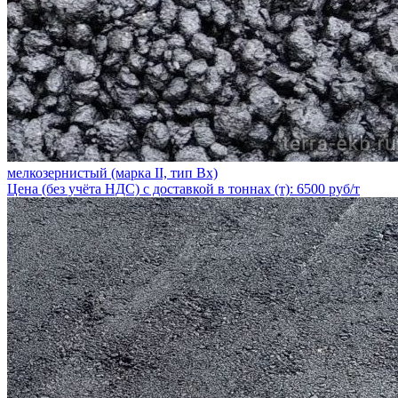
мелкозернистый (марка II, тип Вх)
Цена (без учёта НДС) с доставкой в тоннах (т): 6500 руб/т