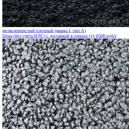
мелкозернистый плотный (марка I, тип А)
Цена (без учёта НДС) с доставкой в тоннах (т): 6500 руб/т