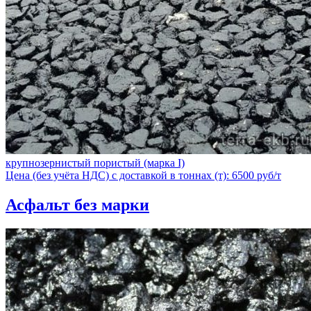
крупнозернистый пористый (марка I)
Цена (без учёта НДС) с доставкой в тоннах (т): 6500 руб/т
Асфальт без марки