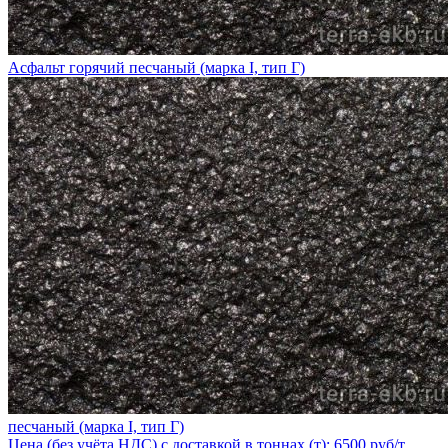
Асфальт горячий песчаный (марка I, тип Г)
песчаный (марка I, тип Г)
Цена (без учёта НДС) с доставкой в тоннах (т): 6500 руб/т