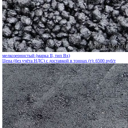
мелкозернистый (марка II, тип Вх)
Цена (без учёта НДС) с доставкой в тоннах (т): 6500 руб/т