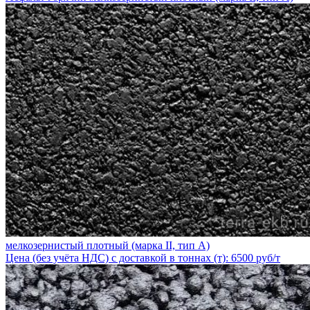
мелкозернистый плотный (марка II, тип А)
Цена (без учёта НДС) с доставкой в тоннах (т): 6500 руб/т