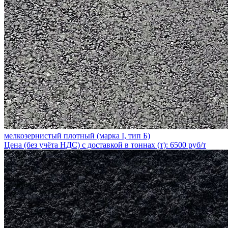
мелкозернистый плотный (марка I, тип Б)
Цена (без учёта НДС) с доставкой в тоннах (т): 6500 руб/т