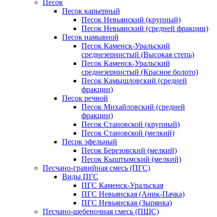
Песок
Песок карьерный
Песок Невьянский (крупный)
Песок Невьянский (средней фракции)
Песок намывной
Песок Каменск-Уральский
среднезернистый (Высокая степь)
Песок Каменск-Уральский
среднезернистый (Красное болото)
Песок Камышловский (средней
фракции)
Песок речной
Песок Михайловский (средней
фракции)
Песок Становской (крупный)
Песок Становской (мелкий)
Песок эфельный
Песок Березовский (мелкий)
Песок Кыштымский (мелкий)
Песчано-гравийная смесь (ПГС)
Виды ПГС
ПГС Каменск-Уральская
ПГС Невьянская (Аник-Пачка)
ПГС Невьянская (Зырянка)
Песчано-щебеночная смесь (ПЩС)