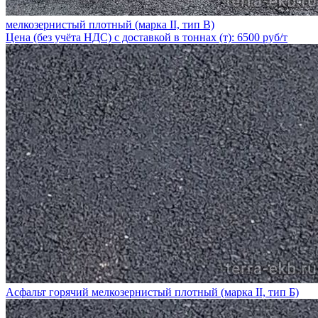
мелкозернистый плотный (марка II, тип В)
Цена (без учёта НДС) с доставкой в тоннах (т): 6500 руб/т
Асфальт горячий мелкозернистый плотный (марка II, тип Б)