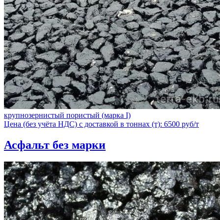
крупнозернистый пористый (марка I)
Цена (без учёта НДС) с доставкой в тоннах (т): 6500 руб/т
Асфальт без марки