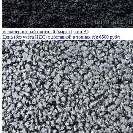
мелкозернистый плотный (марка I, тип А)
Цена (без учёта НДС) с доставкой в тоннах (т): 6500 руб/т