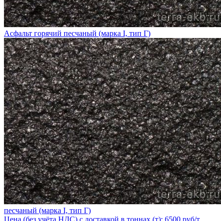
Асфальт горячий песчаный (марка I, тип Г)
песчаный (марка I, тип Г)
Цена (без учёта НДС) с доставкой в тоннах (т): 6500 руб/т