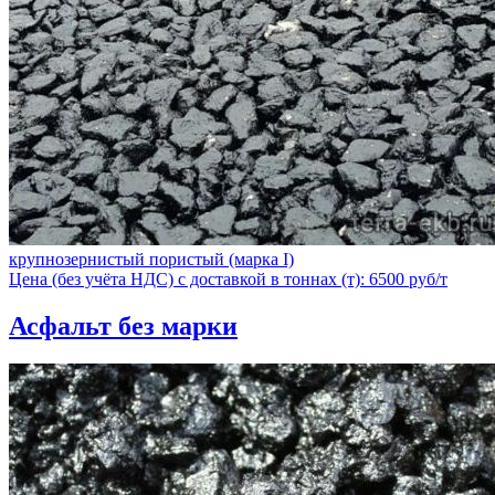
крупнозернистый пористый (марка I)
Цена (без учёта НДС) с доставкой в тоннах (т): 6500 руб/т
Асфальт без марки