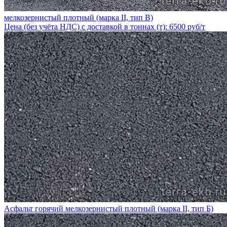
мелкозернистый плотный (марка II, тип В)
Цена (без учёта НДС) с доставкой в тоннах (т): 6500 руб/т
Асфальт горячий мелкозернистый плотный (марка II, тип Б)