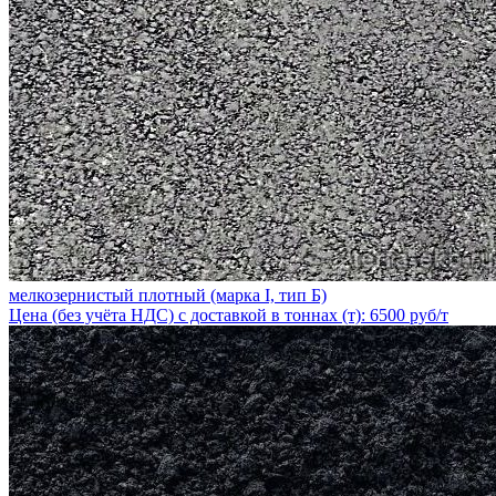
мелкозернистый плотный (марка I, тип Б)
Цена (без учёта НДС) с доставкой в тоннах (т): 6500 руб/т