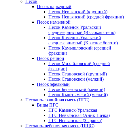
Песок
Песок карьерный
Песок Невьянский (крупный)
Песок Невьянский (средней фракции)
Песок намывной
Песок Каменск-Уральский
среднезернистый (Высокая степь)
Песок Каменск-Уральский
среднезернистый (Красное болото)
Песок Камышловский (средней
фракции)
Песок речной
Песок Михайловский (средней
фракции)
Песок Становской (крупный)
Песок Становской (мелкий)
Песок эфельный
Песок Березовский (мелкий)
Песок Кыштымский (мелкий)
Песчано-гравийная смесь (ПГС)
Виды ПГС
ПГС Каменск-Уральская
ПГС Невьянская (Аник-Пачка)
ПГС Невьянская (Зырянка)
Песчано-щебеночная смесь (ПЩС)