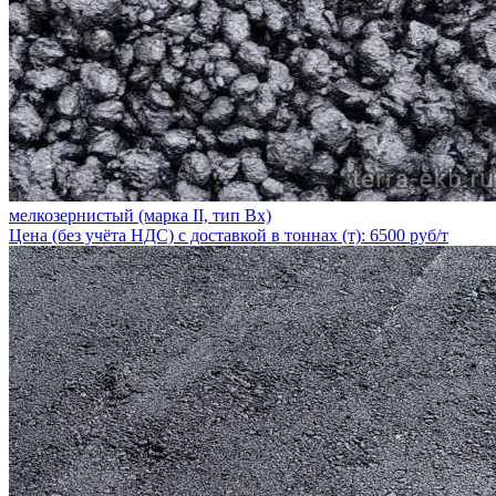
мелкозернистый (марка II, тип Вх)
Цена (без учёта НДС) с доставкой в тоннах (т): 6500 руб/т