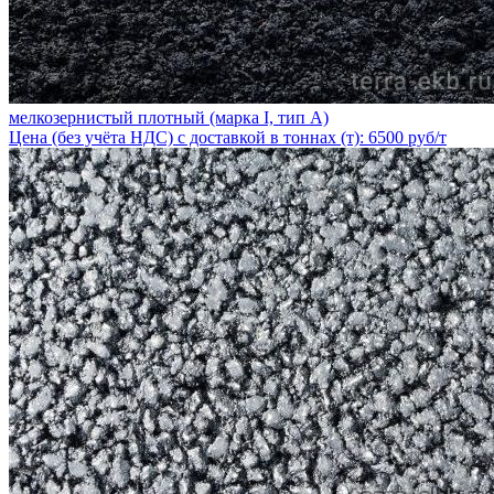
мелкозернистый плотный (марка I, тип А)
Цена (без учёта НДС) с доставкой в тоннах (т): 6500 руб/т