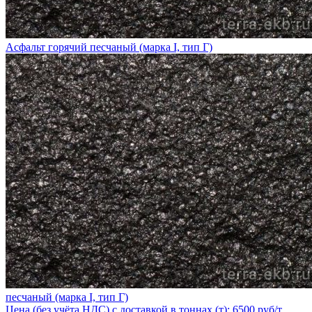
Асфальт горячий песчаный (марка I, тип Г)
песчаный (марка I, тип Г)
Цена (без учёта НДС) с доставкой в тоннах (т): 6500 руб/т