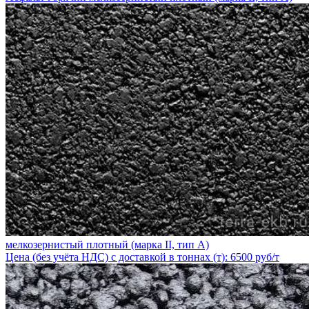
мелкозернистый плотный (марка II, тип А)
Цена (без учёта НДС) с доставкой в тоннах (т): 6500 руб/т