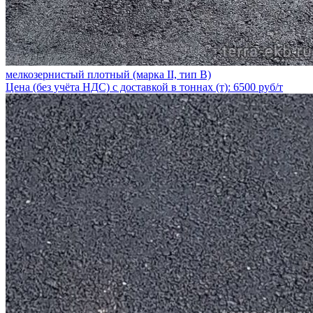
мелкозернистый плотный (марка II, тип В)
Цена (без учёта НДС) с доставкой в тоннах (т): 6500 руб/т