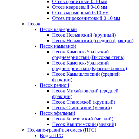
Отсев гранитный 0-10 мм
Отсев кварцевый 0-10 мм
Отсев мраморный 0-10 мм
Отсев пироксенитовый 0-10 мм
Песок
Песок карьерный
Песок Невьянский (крупный)
Песок Невьянский (средней фракции)
Песок намывной
Песок Каменск-Уральский
среднезернистый (Высокая степь)
Песок Каменск-Уральский
среднезернистый (Красное болото)
Песок Камышловский (средней
фракции)
Песок речной
Песок Михайловский (средней
фракции)
Песок Становской (крупный)
Песок Становской (мелкий)
Песок эфельный
Песок Березовский (мелкий)
Песок Кыштымский (мелкий)
Песчано-гравийная смесь (ПГС)
Виды ПГС