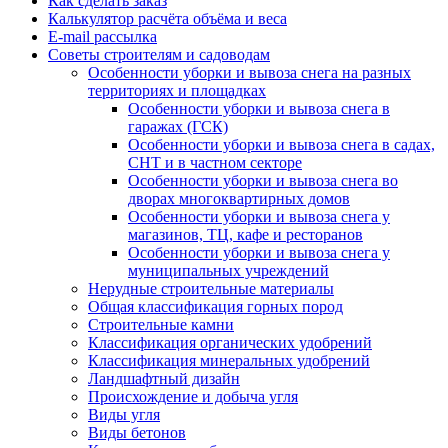
Как сделать заказ
Калькулятор расчёта объёма и веса
E-mail рассылка
Советы строителям и садоводам
Особенности уборки и вывоза снега на разных
территориях и площадках
Особенности уборки и вывоза снега в
гаражах (ГСК)
Особенности уборки и вывоза снега в садах,
СНТ и в частном секторе
Особенности уборки и вывоза снега во
дворах многоквартирных домов
Особенности уборки и вывоза снега у
магазинов, ТЦ, кафе и ресторанов
Особенности уборки и вывоза снега у
муниципальных учреждений
Нерудные строительные материалы
Общая классификация горных пород
Строительные камни
Классификация органических удобрений
Классификация минеральных удобрений
Ландшафтный дизайн
Происхождение и добыча угля
Виды угля
Виды бетонов