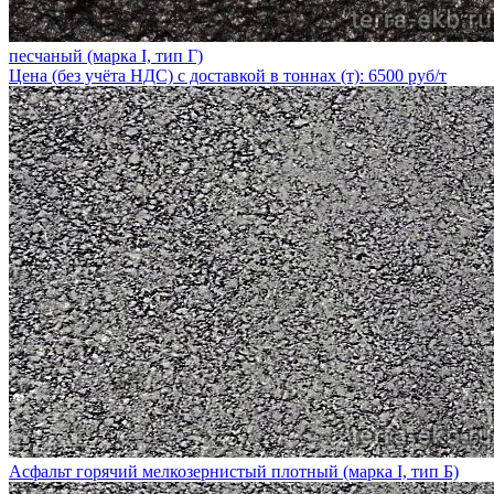
песчаный (марка I, тип Г)
Цена (без учёта НДС) с доставкой в тоннах (т): 6500 руб/т
Асфальт горячий мелкозернистый плотный (марка I, тип Б)