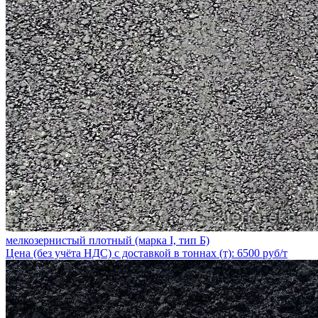
мелкозернистый плотный (марка I, тип Б)
Цена (без учёта НДС) с доставкой в тоннах (т): 6500 руб/т