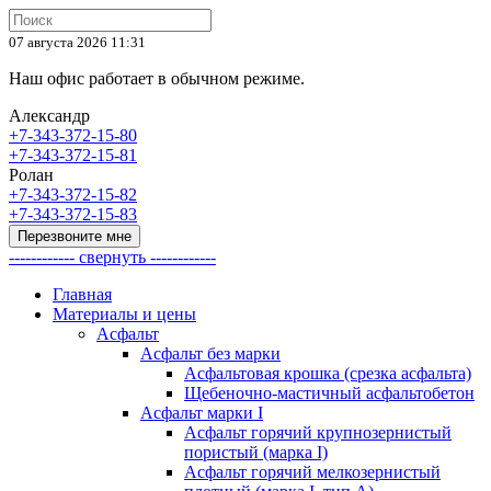
07 августа 2026 11:31
Наш офис работает в обычном режиме.
Александр
+7-343-372-15-80
+7-343-372-15-81
Ролан
+7-343-372-15-82
+7-343-372-15-83
Перезвоните мне
------------ свернуть ------------
Главная
Материалы и цены
Асфальт
Асфальт без марки
Асфальтовая крошка (срезка асфальта)
Щебеночно-мастичный асфальтобетон
Асфальт марки I
Асфальт горячий крупнозернистый
пористый (марка I)
Асфальт горячий мелкозернистый