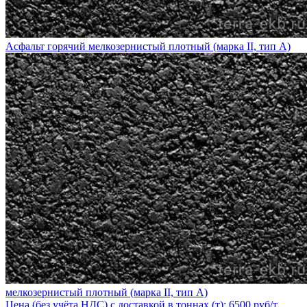
Асфальт горячий мелкозернистый плотный (марка II, тип А)
мелкозернистый плотный (марка II, тип А)
Цена (без учёта НДС) с доставкой в тоннах (т): 6500 руб/т