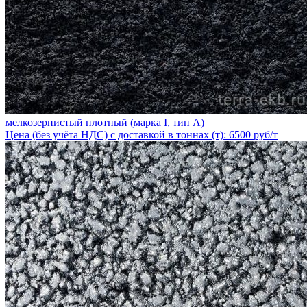
мелкозернистый плотный (марка I, тип А)
Цена (без учёта НДС) с доставкой в тоннах (т): 6500 руб/т