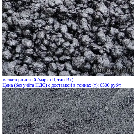
мелкозернистый (марка II, тип Вх)
Цена (без учёта НДС) с доставкой в тоннах (т): 6500 руб/т