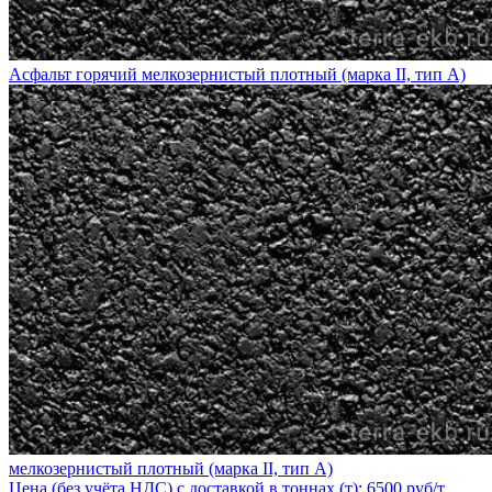
Асфальт горячий мелкозернистый плотный (марка II, тип А)
мелкозернистый плотный (марка II, тип А)
Цена (без учёта НДС) с доставкой в тоннах (т): 6500 руб/т