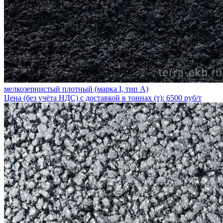
мелкозернистый плотный (марка I, тип А)
Цена (без учёта НДС) с доставкой в тоннах (т): 6500 руб/т