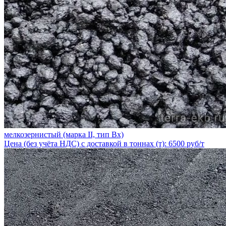
мелкозернистый (марка II, тип Вх)
Цена (без учёта НДС) с доставкой в тоннах (т): 6500 руб/т