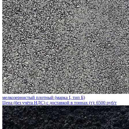
мелкозернистый плотный (марка I, тип Б)
Цена (без учёта НДС) с доставкой в тоннах (т): 6500 руб/т