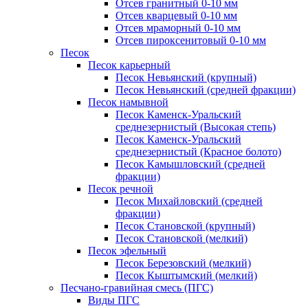
Отсев гранитный 0-10 мм
Отсев кварцевый 0-10 мм
Отсев мраморный 0-10 мм
Отсев пироксенитовый 0-10 мм
Песок
Песок карьерный
Песок Невьянский (крупный)
Песок Невьянский (средней фракции)
Песок намывной
Песок Каменск-Уральский
среднезернистый (Высокая степь)
Песок Каменск-Уральский
среднезернистый (Красное болото)
Песок Камышловский (средней
фракции)
Песок речной
Песок Михайловский (средней
фракции)
Песок Становской (крупный)
Песок Становской (мелкий)
Песок эфельный
Песок Березовский (мелкий)
Песок Кыштымский (мелкий)
Песчано-гравийная смесь (ПГС)
Виды ПГС