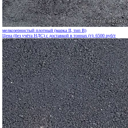
мелкозернистый плотный (марка II, тип В)
Цена (без учёта НДС) с доставкой в тоннах (т): 6500 руб/т