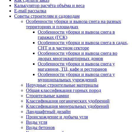
Как сделать заказ
Калькулятор расчёта объёма и веса
E-mail рассылка
Советы строителям и садоводам
Особенности уборки и вывоза снега на разных
территориях и площадках
Особенности уборки и вывоза снега в
гаражах (ГСК)
Особенности уборки и вывоза снега в садах,
СНТ и в частном секторе
Особенности уборки и вывоза снега во
дворах многоквартирных домов
Особенности уборки и вывоза снега у
магазинов, ТЦ, кафе и ресторанов
Особенности уборки и вывоза снега у
муниципальных учреждений
Нерудные строительные материалы
Общая классификация горных пород
Строительные камни
Классификация органических удобрений
Классификация минеральных удобрений
Ландшафтный дизайн
Происхождение и добыча угля
Виды угля
Виды бетонов