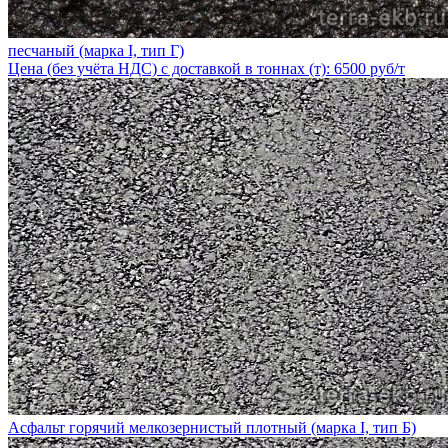
песчаный (марка I, тип Г)
Цена (без учёта НДС) с доставкой в тоннах (т): 6500 руб/т
Асфальт горячий мелкозернистый плотный (марка I, тип Б)