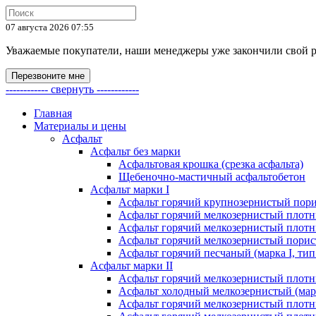
07 августа 2026 07:55
Уважаемые покупатели, наши менеджеры уже закончили свой раб
Перезвоните мне
------------ свернуть ------------
Главная
Материалы и цены
Асфальт
Асфальт без марки
Асфальтовая крошка (срезка асфальта)
Щебеночно-мастичный асфальтобетон
Асфальт марки I
Асфальт горячий крупнозернистый пори
Асфальт горячий мелкозернистый плотны
Асфальт горячий мелкозернистый плотны
Асфальт горячий мелкозернистый порист
Асфальт горячий песчаный (марка I, тип
Асфальт марки II
Асфальт горячий мелкозернистый плотны
Асфальт холодный мелкозернистый (марк
Асфальт горячий мелкозернистый плотны