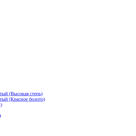
тый (Высокая степь)
тый (Красное болото)
)
)