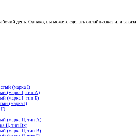
очий день. Однако, вы можете сделать онлайн-заказ или заказа
стый (марка I)
й (марка I, тип А)
й (марка I, тип Б)
ый (марка I)
 Г)
й (марка II, тип А)
а II, тип Вх)
й (марка II, тип В)