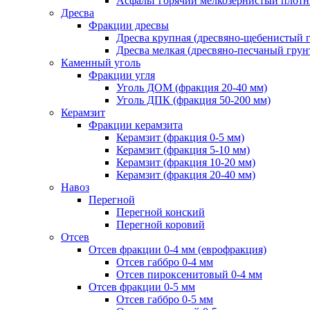
Асфальт горячий мелкозернистый плотны
Дресва
Фракции дресвы
Дресва крупная (дресвяно-щебенистый 
Дресва мелкая (дресвяно-песчаный грун
Каменный уголь
Фракции угля
Уголь ДОМ (фракция 20-40 мм)
Уголь ДПК (фракция 50-200 мм)
Керамзит
Фракции керамзита
Керамзит (фракция 0-5 мм)
Керамзит (фракция 5-10 мм)
Керамзит (фракция 10-20 мм)
Керамзит (фракция 20-40 мм)
Навоз
Перегной
Перегной конский
Перегной коровий
Отсев
Отсев фракции 0-4 мм (еврофракция)
Отсев габбро 0-4 мм
Отсев пироксенитовый 0-4 мм
Отсев фракции 0-5 мм
Отсев габбро 0-5 мм