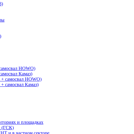
3)
ры
)
+ самосвал HOWO)
самосвал Камаз)
G + самосвал HOWO)
 + самосвал Камаз)
риториях и площадках
х (ГСК)
СНТ и в частном секторе