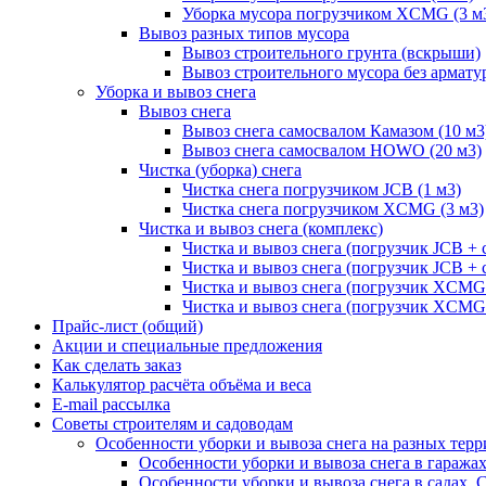
Уборка мусора погрузчиком XCMG (3 м
Вывоз разных типов мусора
Вывоз строительного грунта (вскрыши)
Вывоз строительного мусора без армату
Уборка и вывоз снега
Вывоз снега
Вывоз снега самосвалом Камазом (10 м3
Вывоз снега самосвалом HOWO (20 м3)
Чистка (уборка) снега
Чистка снега погрузчиком JCB (1 м3)
Чистка снега погрузчиком XCMG (3 м3)
Чистка и вывоз снега (комплекс)
Чистка и вывоз снега (погрузчик JCB 
Чистка и вывоз снега (погрузчик JCB + 
Чистка и вывоз снега (погрузчик XCM
Чистка и вывоз снега (погрузчик XCMG
Прайс-лист (общий)
Акции и специальные предложения
Как сделать заказ
Калькулятор расчёта объёма и веса
E-mail рассылка
Советы строителям и садоводам
Особенности уборки и вывоза снега на разных тер
Особенности уборки и вывоза снега в гаража
Особенности уборки и вывоза снега в садах, 