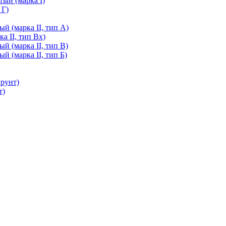
ый (марка I)
 Г)
й (марка II, тип А)
а II, тип Вх)
й (марка II, тип В)
й (марка II, тип Б)
грунт)
т)