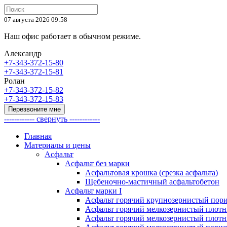
07 августа 2026 09:58
Наш офис работает в обычном режиме.
Александр
+7-343-372-15-80
+7-343-372-15-81
Ролан
+7-343-372-15-82
+7-343-372-15-83
Перезвоните мне
------------ свернуть ------------
Главная
Материалы и цены
Асфальт
Асфальт без марки
Асфальтовая крошка (срезка асфальта)
Щебеночно-мастичный асфальтобетон
Асфальт марки I
Асфальт горячий крупнозернистый пори
Асфальт горячий мелкозернистый плотны
Асфальт горячий мелкозернистый плотны