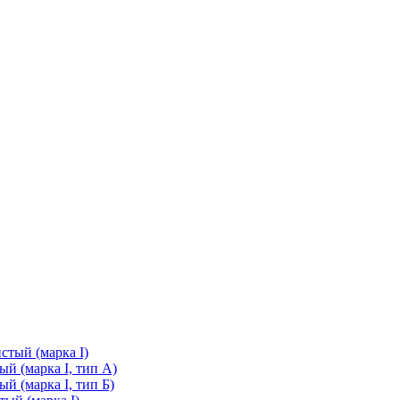
стый (марка I)
й (марка I, тип А)
й (марка I, тип Б)