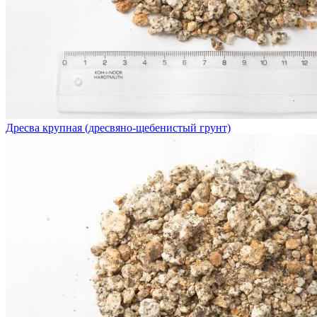
Дресва крупная (дресвяно-щебенистый грунт)