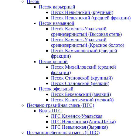
Песок
Песок карьерный
Песок Невьянский (крупный)
Песок Невьянский (средней фракции)
Песок намывной
Песок Каменск-Уральский
среднезернистый (Высокая степь)
Песок Каменск-Уральский
среднезернистый (Красное болото)
Песок Камышловский (средней
фракции)
Песок речной
Песок Михайловский (средней
фракции)
Песок Становской (крупный)
Песок Становской (мелкий)
Песок эфельный
Песок Березовский (мелкий)
Песок Кыштымский (мелкий)
Песчано-гравийная смесь (ПГС)
Виды ПГС
ПГС Каменск-Уральская
ПГС Невьянская (Аник-Пачка)
ПГС Невьянская (Зырянка)
Песчано-щебеночная смесь (ПЩС)