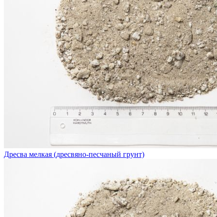
Дресва мелкая (дресвяно-песчаный грунт)