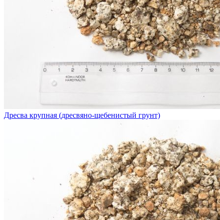
Дресва крупная (дресвяно-щебенистый грунт)