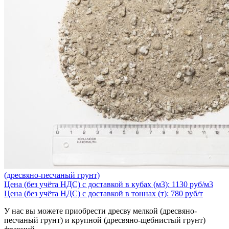
(дресвяно-песчаный грунт)
Цена (без учёта НДС) с доставкой в кубах (м3): 1130 руб/м3
Цена (без учёта НДС) с доставкой в тоннах (т): 780 руб/т
У нас вы можете приобрести дресву мелкой (дресвяно-
песчаный грунт) и крупной (дресвяно-щебнистый грунт)