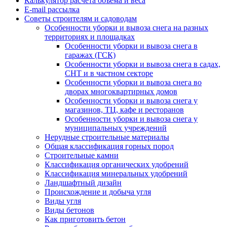
Калькулятор расчёта объёма и веса
E-mail рассылка
Советы строителям и садоводам
Особенности уборки и вывоза снега на разных
территориях и площадках
Особенности уборки и вывоза снега в
гаражах (ГСК)
Особенности уборки и вывоза снега в садах,
СНТ и в частном секторе
Особенности уборки и вывоза снега во
дворах многоквартирных домов
Особенности уборки и вывоза снега у
магазинов, ТЦ, кафе и ресторанов
Особенности уборки и вывоза снега у
муниципальных учреждений
Нерудные строительные материалы
Общая классификация горных пород
Строительные камни
Классификация органических удобрений
Классификация минеральных удобрений
Ландшафтный дизайн
Происхождение и добыча угля
Виды угля
Виды бетонов
Как приготовить бетон