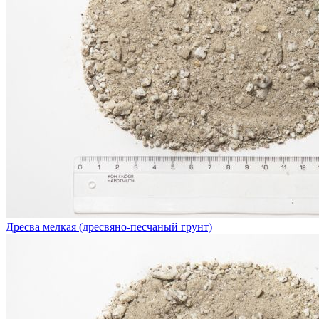
Дресва мелкая (дресвяно-песчаный грунт)