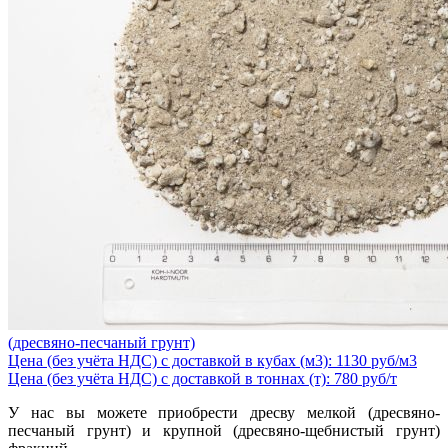
(дресвяно-песчаный грунт)
Цена (без учёта НДС) с доставкой в кубах (м3): 1130 руб/м3
Цена (без учёта НДС) с доставкой в тоннах (т): 780 руб/т
У нас вы можете приобрести дресву мелкой (дресвяно-
песчаный грунт) и крупной (дресвяно-щебнистый грунт)