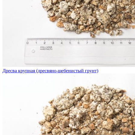
Дресва крупная (дресвяно-щебенистый грунт)