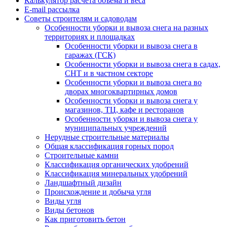
Калькулятор расчёта объёма и веса
E-mail рассылка
Советы строителям и садоводам
Особенности уборки и вывоза снега на разных
территориях и площадках
Особенности уборки и вывоза снега в
гаражах (ГСК)
Особенности уборки и вывоза снега в садах,
СНТ и в частном секторе
Особенности уборки и вывоза снега во
дворах многоквартирных домов
Особенности уборки и вывоза снега у
магазинов, ТЦ, кафе и ресторанов
Особенности уборки и вывоза снега у
муниципальных учреждений
Нерудные строительные материалы
Общая классификация горных пород
Строительные камни
Классификация органических удобрений
Классификация минеральных удобрений
Ландшафтный дизайн
Происхождение и добыча угля
Виды угля
Виды бетонов
Как приготовить бетон