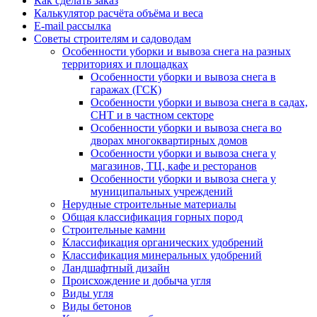
Как сделать заказ
Калькулятор расчёта объёма и веса
E-mail рассылка
Советы строителям и садоводам
Особенности уборки и вывоза снега на разных
территориях и площадках
Особенности уборки и вывоза снега в
гаражах (ГСК)
Особенности уборки и вывоза снега в садах,
СНТ и в частном секторе
Особенности уборки и вывоза снега во
дворах многоквартирных домов
Особенности уборки и вывоза снега у
магазинов, ТЦ, кафе и ресторанов
Особенности уборки и вывоза снега у
муниципальных учреждений
Нерудные строительные материалы
Общая классификация горных пород
Строительные камни
Классификация органических удобрений
Классификация минеральных удобрений
Ландшафтный дизайн
Происхождение и добыча угля
Виды угля
Виды бетонов