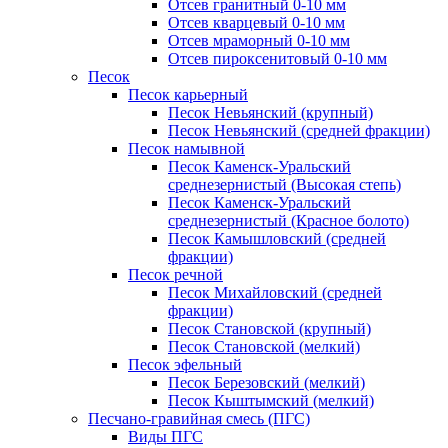
Отсев гранитный 0-10 мм
Отсев кварцевый 0-10 мм
Отсев мраморный 0-10 мм
Отсев пироксенитовый 0-10 мм
Песок
Песок карьерный
Песок Невьянский (крупный)
Песок Невьянский (средней фракции)
Песок намывной
Песок Каменск-Уральский
среднезернистый (Высокая степь)
Песок Каменск-Уральский
среднезернистый (Красное болото)
Песок Камышловский (средней
фракции)
Песок речной
Песок Михайловский (средней
фракции)
Песок Становской (крупный)
Песок Становской (мелкий)
Песок эфельный
Песок Березовский (мелкий)
Песок Кыштымский (мелкий)
Песчано-гравийная смесь (ПГС)
Виды ПГС