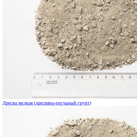
Дресва мелкая (дресвяно-песчаный грунт)