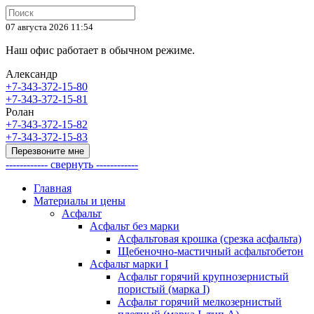
07 августа 2026 11:54
Наш офис работает в обычном режиме.
Александр
+7-343-372-15-80
+7-343-372-15-81
Ролан
+7-343-372-15-82
+7-343-372-15-83
Перезвоните мне
------------ свернуть ------------
Главная
Материалы и цены
Асфальт
Асфальт без марки
Асфальтовая крошка (срезка асфальта)
Щебеночно-мастичный асфальтобетон
Асфальт марки I
Асфальт горячий крупнозернистый
пористый (марка I)
Асфальт горячий мелкозернистый