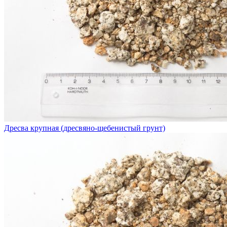
Дресва крупная (дресвяно-щебенистый грунт)