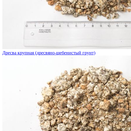
Дресва крупная (дресвяно-щебенистый грунт)