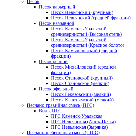
Песок
Песок карьерный
Песок Невьянский (крупный)
Песок Невьянский (средней фракции)
Песок намывной
Песок Каменск-Уральский
среднезернистый (Высокая степь)
Песок Каменск-Уральский
среднезернистый (Красное болото)
Песок Камышловский (средней
фракции)
Песок речной
Песок Михайловский (средней
фракции)
Песок Становской (крупный)
Песок Становской (мелкий)
Песок эфельный
Песок Березовский (мелкий)
Песок Кыштымский (мелкий)
Песчано-гравийная смесь (ПГС)
Виды ПГС
ПГС Каменск-Уральская
ПГС Невьянская (Аник-Пачка)
ПГС Невьянская (Зырянка)
Песчано-щебеночная смесь (ПЩС)