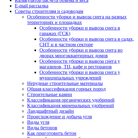
Калькулятор расчёта объёма и веса
E-mail рассылка
Советы строителям и садоводам
Особенности уборки и вывоза снега на разных
территориях и площадках
Особенности уборки и вывоза снега в
гаражах (ГСК)
Особенности уборки и вывоза снега в садах,
СНТ и в частном секторе
Особенности уборки и вывоза снега во
дворах многоквартирных домов
Особенности уборки и вывоза снега у
магазинов, ТЦ, кафе и ресторанов
Особенности уборки и вывоза снега у
муниципальных учреждений
Нерудные строительные материалы
Общая классификация горных пород
Строительные камни
Классификация органических удобрений
Классификация минеральных удобрений
Ландшафтный дизайн
Происхождение и добыча угля
Виды угля
Виды бетонов
Как приготовить бетон