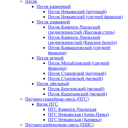
Песок
Песок карьерный
Песок Невьянский (крупный)
Песок Невьянский (средней фракции)
Песок намывной
Песок Каменск-Уральский
среднезернистый (Высокая степь)
Песок Каменск-Уральский
среднезернистый (Красное болото)
Песок Камышловский (средней
фракции)
Песок речной
Песок Михайловский (средней
фракции)
Песок Становской (крупный)
Песок Становской (мелкий)
Песок эфельный
Песок Березовский (мелкий)
Песок Кыштымский (мелкий)
Песчано-гравийная смесь (ПГС)
Виды ПГС
ПГС Каменск-Уральская
ПГС Невьянская (Аник-Пачка)
ПГС Невьянская (Зырянка)
Песчано-щебеночная смесь (ПЩС)