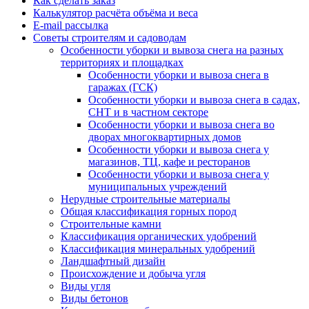
Как сделать заказ
Калькулятор расчёта объёма и веса
E-mail рассылка
Советы строителям и садоводам
Особенности уборки и вывоза снега на разных
территориях и площадках
Особенности уборки и вывоза снега в
гаражах (ГСК)
Особенности уборки и вывоза снега в садах,
СНТ и в частном секторе
Особенности уборки и вывоза снега во
дворах многоквартирных домов
Особенности уборки и вывоза снега у
магазинов, ТЦ, кафе и ресторанов
Особенности уборки и вывоза снега у
муниципальных учреждений
Нерудные строительные материалы
Общая классификация горных пород
Строительные камни
Классификация органических удобрений
Классификация минеральных удобрений
Ландшафтный дизайн
Происхождение и добыча угля
Виды угля
Виды бетонов