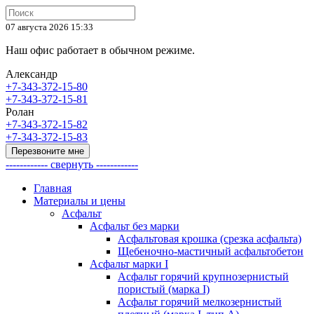
07 августа 2026 15:33
Наш офис работает в обычном режиме.
Александр
+7-343-372-15-80
+7-343-372-15-81
Ролан
+7-343-372-15-82
+7-343-372-15-83
Перезвоните мне
------------ свернуть ------------
Главная
Материалы и цены
Асфальт
Асфальт без марки
Асфальтовая крошка (срезка асфальта)
Щебеночно-мастичный асфальтобетон
Асфальт марки I
Асфальт горячий крупнозернистый
пористый (марка I)
Асфальт горячий мелкозернистый