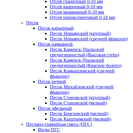
Отсев гранитный 0-10 мм
Отсев кварцевый 0-10 мм
Отсев мраморный 0-10 мм
Отсев пироксенитовый 0-10 мм
Песок
Песок карьерный
Песок Невьянский (крупный)
Песок Невьянский (средней фракции)
Песок намывной
Песок Каменск-Уральский
среднезернистый (Высокая степь)
Песок Каменск-Уральский
среднезернистый (Красное болото)
Песок Камышловский (средней
фракции)
Песок речной
Песок Михайловский (средней
фракции)
Песок Становской (крупный)
Песок Становской (мелкий)
Песок эфельный
Песок Березовский (мелкий)
Песок Кыштымский (мелкий)
Песчано-гравийная смесь (ПГС)
Виды ПГС