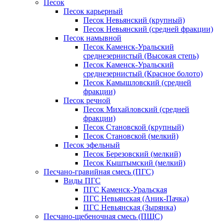
Песок
Песок карьерный
Песок Невьянский (крупный)
Песок Невьянский (средней фракции)
Песок намывной
Песок Каменск-Уральский
среднезернистый (Высокая степь)
Песок Каменск-Уральский
среднезернистый (Красное болото)
Песок Камышловский (средней
фракции)
Песок речной
Песок Михайловский (средней
фракции)
Песок Становской (крупный)
Песок Становской (мелкий)
Песок эфельный
Песок Березовский (мелкий)
Песок Кыштымский (мелкий)
Песчано-гравийная смесь (ПГС)
Виды ПГС
ПГС Каменск-Уральская
ПГС Невьянская (Аник-Пачка)
ПГС Невьянская (Зырянка)
Песчано-щебеночная смесь (ПЩС)