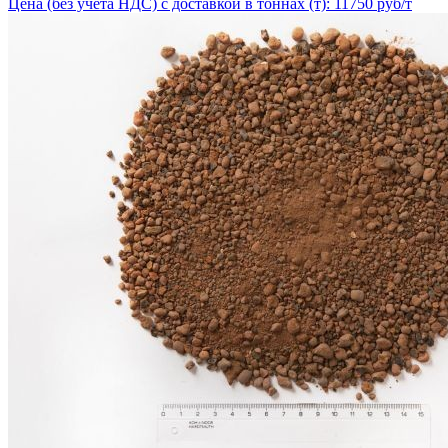
Цена (без учёта НДС) с доставкой в тоннах (т): 11750 руб/т