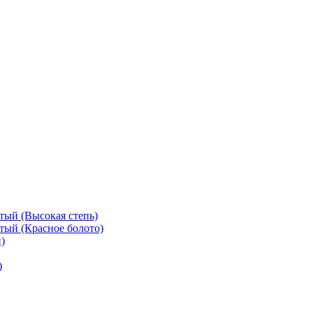
тый (Высокая степь)
тый (Красное болото)
)
)