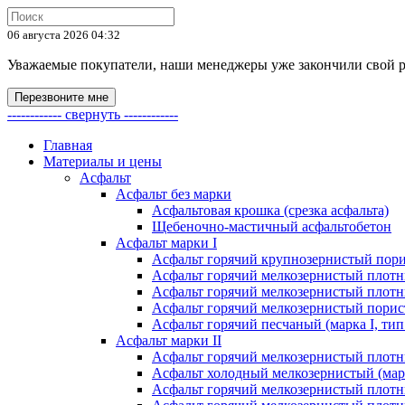
06 августа 2026 04:32
Уважаемые покупатели, наши менеджеры уже закончили свой раб
Перезвоните мне
------------ свернуть ------------
Главная
Материалы и цены
Асфальт
Асфальт без марки
Асфальтовая крошка (срезка асфальта)
Щебеночно-мастичный асфальтобетон
Асфальт марки I
Асфальт горячий крупнозернистый пори
Асфальт горячий мелкозернистый плотны
Асфальт горячий мелкозернистый плотны
Асфальт горячий мелкозернистый порист
Асфальт горячий песчаный (марка I, тип
Асфальт марки II
Асфальт горячий мелкозернистый плотны
Асфальт холодный мелкозернистый (марк
Асфальт горячий мелкозернистый плотны