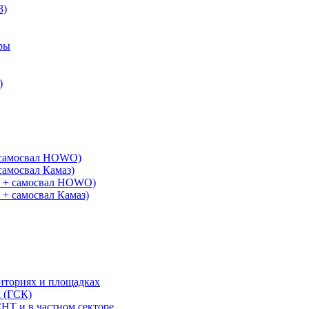
3)
ры
)
+ самосвал HOWO)
самосвал Камаз)
G + самосвал HOWO)
 + самосвал Камаз)
риториях и площадках
х (ГСК)
СНТ и в частном секторе