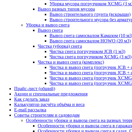
Уборка мусора погрузчиком XCMG (3 м
Вывоз разных типов мусора
Вывоз строительного грунта (вскрыши)
Вывоз строительного мусора без армату
Уборка и вывоз снега
Вывоз снега
Вывоз снега самосвалом Камазом (10 м3
Вывоз снега самосвалом HOWO (20 м3)
Чистка (уборка) снега
Чистка снега погрузчиком JCB (1 м3)
Чистка снега погрузчиком XCMG (3 м3)
Чистка и вывоз снега (комплекс)
Чистка и вывоз снега (погрузчик JCB 
Чистка и вывоз снега (погрузчик JCB + 
Чистка и вывоз снега (погрузчик XCM
Чистка и вывоз снега (погрузчик XCMG
Прайс-лист (общий)
Акции и специальные предложения
Как сделать заказ
Калькулятор расчёта объёма и веса
E-mail рассылка
Советы строителям и садоводам
Особенности уборки и вывоза снега на разных тер
Особенности уборки и вывоза снега в гаража
Особенности уборки и вывоза снега в садах, 