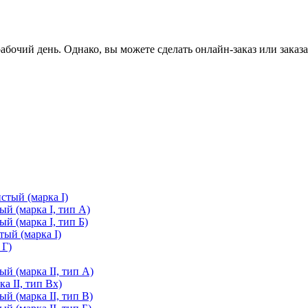
очий день. Однако, вы можете сделать онлайн-заказ или заказа
стый (марка I)
й (марка I, тип А)
й (марка I, тип Б)
ый (марка I)
 Г)
й (марка II, тип А)
а II, тип Вх)
й (марка II, тип В)