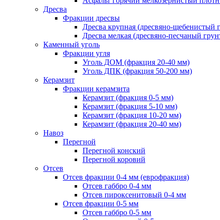
Асфальт горячий мелкозернистый плотны
Дресва
Фракции дресвы
Дресва крупная (дресвяно-щебенистый 
Дресва мелкая (дресвяно-песчаный грун
Каменный уголь
Фракции угля
Уголь ДОМ (фракция 20-40 мм)
Уголь ДПК (фракция 50-200 мм)
Керамзит
Фракции керамзита
Керамзит (фракция 0-5 мм)
Керамзит (фракция 5-10 мм)
Керамзит (фракция 10-20 мм)
Керамзит (фракция 20-40 мм)
Навоз
Перегной
Перегной конский
Перегной коровий
Отсев
Отсев фракции 0-4 мм (еврофракция)
Отсев габбро 0-4 мм
Отсев пироксенитовый 0-4 мм
Отсев фракции 0-5 мм
Отсев габбро 0-5 мм