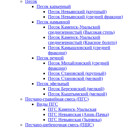
Песок
Песок карьерный
Песок Невьянский (крупный)
Песок Невьянский (средней фракции)
Песок намывной
Песок Каменск-Уральский
среднезернистый (Высокая степь)
Песок Каменск-Уральский
среднезернистый (Красное болото)
Песок Камышловский (средней
фракции)
Песок речной
Песок Михайловский (средней
фракции)
Песок Становской (крупный)
Песок Становской (мелкий)
Песок эфельный
Песок Березовский (мелкий)
Песок Кыштымский (мелкий)
Песчано-гравийная смесь (ПГС)
Виды ПГС
ПГС Каменск-Уральская
ПГС Невьянская (Аник-Пачка)
ПГС Невьянская (Зырянка)
Песчано-щебеночная смесь (ПЩС)