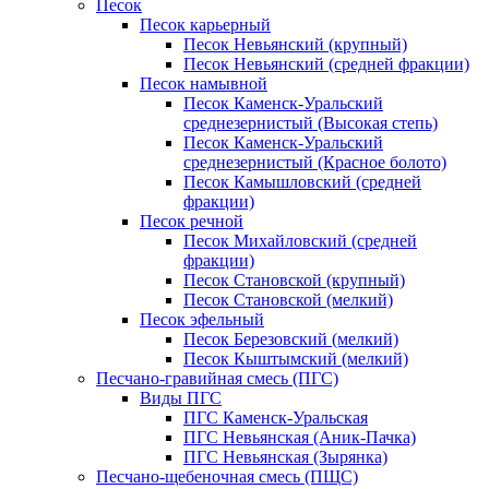
Песок
Песок карьерный
Песок Невьянский (крупный)
Песок Невьянский (средней фракции)
Песок намывной
Песок Каменск-Уральский
среднезернистый (Высокая степь)
Песок Каменск-Уральский
среднезернистый (Красное болото)
Песок Камышловский (средней
фракции)
Песок речной
Песок Михайловский (средней
фракции)
Песок Становской (крупный)
Песок Становской (мелкий)
Песок эфельный
Песок Березовский (мелкий)
Песок Кыштымский (мелкий)
Песчано-гравийная смесь (ПГС)
Виды ПГС
ПГС Каменск-Уральская
ПГС Невьянская (Аник-Пачка)
ПГС Невьянская (Зырянка)
Песчано-щебеночная смесь (ПЩС)