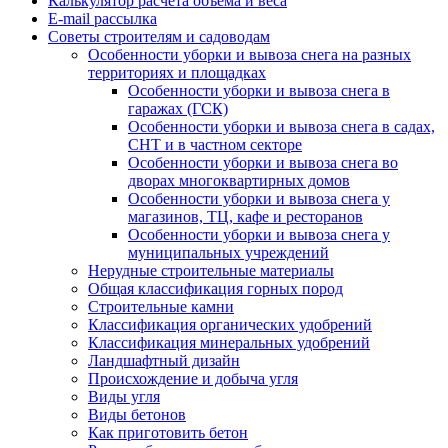
Калькулятор расчёта объёма и веса
E-mail рассылка
Советы строителям и садоводам
Особенности уборки и вывоза снега на разных
территориях и площадках
Особенности уборки и вывоза снега в
гаражах (ГСК)
Особенности уборки и вывоза снега в садах,
СНТ и в частном секторе
Особенности уборки и вывоза снега во
дворах многоквартирных домов
Особенности уборки и вывоза снега у
магазинов, ТЦ, кафе и ресторанов
Особенности уборки и вывоза снега у
муниципальных учреждений
Нерудные строительные материалы
Общая классификация горных пород
Строительные камни
Классификация органических удобрений
Классификация минеральных удобрений
Ландшафтный дизайн
Происхождение и добыча угля
Виды угля
Виды бетонов
Как приготовить бетон