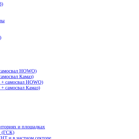
3)
ры
)
+ самосвал HOWO)
самосвал Камаз)
G + самосвал HOWO)
 + самосвал Камаз)
риториях и площадках
х (ГСК)
СНТ и в частном секторе