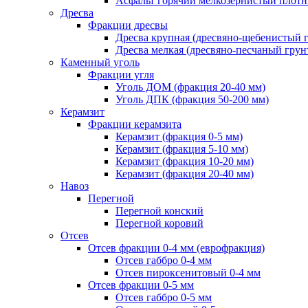
Асфальт горячий мелкозернистый плотны
Дресва
Фракции дресвы
Дресва крупная (дресвяно-щебенистый 
Дресва мелкая (дресвяно-песчаный грун
Каменный уголь
Фракции угля
Уголь ДОМ (фракция 20-40 мм)
Уголь ДПК (фракция 50-200 мм)
Керамзит
Фракции керамзита
Керамзит (фракция 0-5 мм)
Керамзит (фракция 5-10 мм)
Керамзит (фракция 10-20 мм)
Керамзит (фракция 20-40 мм)
Навоз
Перегной
Перегной конский
Перегной коровий
Отсев
Отсев фракции 0-4 мм (еврофракция)
Отсев габбро 0-4 мм
Отсев пироксенитовый 0-4 мм
Отсев фракции 0-5 мм
Отсев габбро 0-5 мм