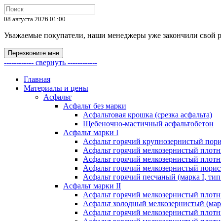
08 августа 2026 01:00
Уважаемые покупатели, наши менеджеры уже закончили свой раб
Перезвоните мне
------------ свернуть ------------
Главная
Материалы и цены
Асфальт
Асфальт без марки
Асфальтовая крошка (срезка асфальта)
Щебеночно-мастичный асфальтобетон
Асфальт марки I
Асфальт горячий крупнозернистый пори
Асфальт горячий мелкозернистый плотны
Асфальт горячий мелкозернистый плотны
Асфальт горячий мелкозернистый порист
Асфальт горячий песчаный (марка I, тип
Асфальт марки II
Асфальт горячий мелкозернистый плотны
Асфальт холодный мелкозернистый (марк
Асфальт горячий мелкозернистый плотны