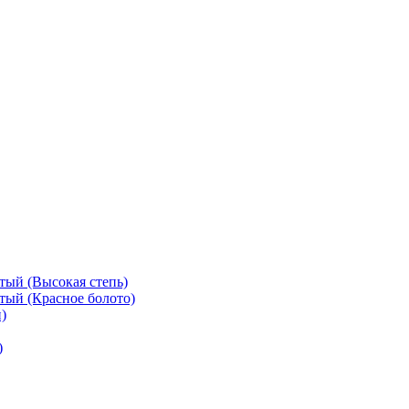
тый (Высокая степь)
тый (Красное болото)
)
)