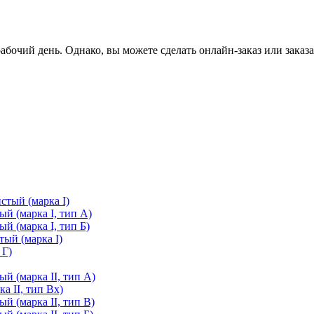
очий день. Однако, вы можете сделать онлайн-заказ или заказа
стый (марка I)
й (марка I, тип А)
й (марка I, тип Б)
ый (марка I)
 Г)
й (марка II, тип А)
а II, тип Вх)
й (марка II, тип В)