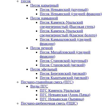
Песок
Песок карьерный
Песок Невьянский (крупный)
Песок Невьянский (средней фракции)
Песок намывной
Песок Каменск-Уральский
среднезернистый (Высокая степь)
Песок Каменск-Уральский
среднезернистый (Красное болото)
Песок Камышловский (средней
фракции)
Песок речной
Песок Михайловский (средней
фракции)
Песок Становской (крупный)
Песок Становской (мелкий)
Песок эфельный
Песок Березовский (мелкий)
Песок Кыштымский (мелкий)
Песчано-гравийная смесь (ПГС)
Виды ПГС
ПГС Каменск-Уральская
ПГС Невьянская (Аник-Пачка)
ПГС Невьянская (Зырянка)
Песчано-щебеночная смесь (ПЩС)