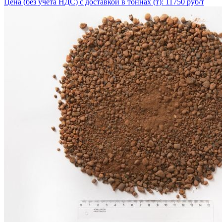
Цена (без учёта НДС) с доставкой в тоннах (т): 11750 руб/т