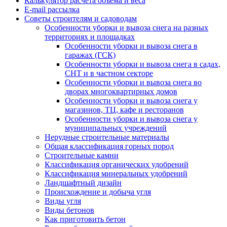
Калькулятор расчёта объёма и веса
E-mail рассылка
Советы строителям и садоводам
Особенности уборки и вывоза снега на разных
территориях и площадках
Особенности уборки и вывоза снега в
гаражах (ГСК)
Особенности уборки и вывоза снега в садах,
СНТ и в частном секторе
Особенности уборки и вывоза снега во
дворах многоквартирных домов
Особенности уборки и вывоза снега у
магазинов, ТЦ, кафе и ресторанов
Особенности уборки и вывоза снега у
муниципальных учреждений
Нерудные строительные материалы
Общая классификация горных пород
Строительные камни
Классификация органических удобрений
Классификация минеральных удобрений
Ландшафтный дизайн
Происхождение и добыча угля
Виды угля
Виды бетонов
Как приготовить бетон