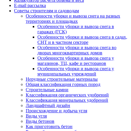
Калькулятор расчёта объёма и веса
E-mail рассылка
Советы строителям и садоводам
Особенности уборки и вывоза снега на разных
территориях и площадках
Особенности уборки и вывоза снега в
гаражах (ГСК)
Особенности уборки и вывоза снега в садах,
СНТ и в частном секторе
Особенности уборки и вывоза снега во
дворах многоквартирных домов
Особенности уборки и вывоза снега у
магазинов, ТЦ, кафе и ресторанов
Особенности уборки и вывоза снега у
муниципальных учреждений
Нерудные строительные материалы
Общая классификация горных пород
Строительные камни
Классификация органических удобрений
Классификация минеральных удобрений
Ландшафтный дизайн
Происхождение и добыча угля
Виды угля
Виды бетонов
Как приготовить бетон