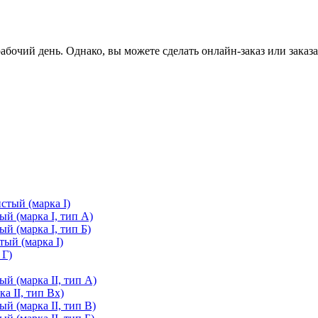
очий день. Однако, вы можете сделать онлайн-заказ или заказа
стый (марка I)
й (марка I, тип А)
й (марка I, тип Б)
ый (марка I)
 Г)
й (марка II, тип А)
а II, тип Вх)
й (марка II, тип В)