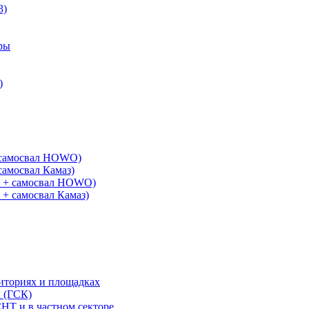
3)
ры
)
+ самосвал HOWO)
самосвал Камаз)
G + самосвал HOWO)
 + самосвал Камаз)
риториях и площадках
х (ГСК)
СНТ и в частном секторе