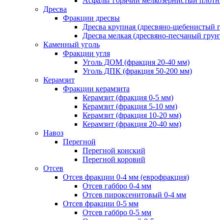
Асфальт горячий мелкозернистый плотны
Дресва
Фракции дресвы
Дресва крупная (дресвяно-щебенистый 
Дресва мелкая (дресвяно-песчаный грун
Каменный уголь
Фракции угля
Уголь ДОМ (фракция 20-40 мм)
Уголь ДПК (фракция 50-200 мм)
Керамзит
Фракции керамзита
Керамзит (фракция 0-5 мм)
Керамзит (фракция 5-10 мм)
Керамзит (фракция 10-20 мм)
Керамзит (фракция 20-40 мм)
Навоз
Перегной
Перегной конский
Перегной коровий
Отсев
Отсев фракции 0-4 мм (еврофракция)
Отсев габбро 0-4 мм
Отсев пироксенитовый 0-4 мм
Отсев фракции 0-5 мм
Отсев габбро 0-5 мм