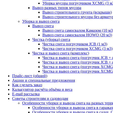
Уборка мусора погрузчиком XCMG (3 м
Вывоз разных типов мусора
Вывоз строительного грунта (вскрыши)
Вывоз строительного мусора без армату
Уборка и вывоз снега
Вывоз снега
Вывоз снега самосвалом Камазом (10 м3
Вывоз снега самосвалом HOWO (20 м3)
Чистка (уборка) снега
Чистка снега погрузчиком JCB (1 м3)
Чистка снега погрузчиком XCMG (3 м3)
Чистка и вывоз снега (комплекс)
Чистка и вывоз снега (погрузчик JCB 
Чистка и вывоз снега (погрузчик JCB + 
Чистка и вывоз снега (погрузчик XCM
Чистка и вывоз снега (погрузчик XCMG
Прайс-лист (общий)
Акции и специальные предложения
Как сделать заказ
Калькулятор расчёта объёма и веса
E-mail рассылка
Советы строителям и садоводам
Особенности уборки и вывоза снега на разных тер
Особенности уборки и вывоза снега в гаража
Особенности уборки и вывоза снега в садах, 