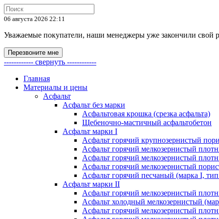
06 августа 2026 22:11
Уважаемые покупатели, наши менеджеры уже закончили свой раб
Перезвоните мне
------------ свернуть ------------
Главная
Материалы и цены
Асфальт
Асфальт без марки
Асфальтовая крошка (срезка асфальта)
Щебеночно-мастичный асфальтобетон
Асфальт марки I
Асфальт горячий крупнозернистый пори
Асфальт горячий мелкозернистый плотны
Асфальт горячий мелкозернистый плотны
Асфальт горячий мелкозернистый порист
Асфальт горячий песчаный (марка I, тип
Асфальт марки II
Асфальт горячий мелкозернистый плотны
Асфальт холодный мелкозернистый (марк
Асфальт горячий мелкозернистый плотны