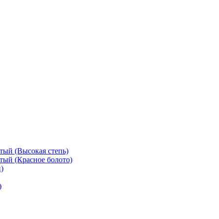
тый (Высокая степь)
тый (Красное болото)
)
)