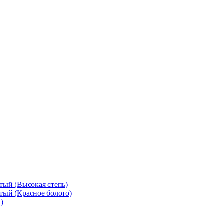
тый (Высокая степь)
тый (Красное болото)
)