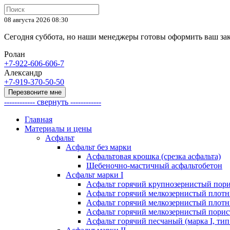
08 августа 2026 08:30
Сегодня суббота, но наши менеджеры готовы оформить ваш за
Ролан
+7-922-606-606-7
Александр
+7-919-370-50-50
Перезвоните мне
------------ свернуть ------------
Главная
Материалы и цены
Асфальт
Асфальт без марки
Асфальтовая крошка (срезка асфальта)
Щебеночно-мастичный асфальтобетон
Асфальт марки I
Асфальт горячий крупнозернистый пори
Асфальт горячий мелкозернистый плотны
Асфальт горячий мелкозернистый плотны
Асфальт горячий мелкозернистый порист
Асфальт горячий песчаный (марка I, тип