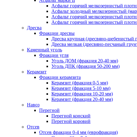
Асфальт марки II
Асфальт горячий мелкозернистый плотны
Асфальт холодный мелкозернистый (марк
Асфальт горячий мелкозернистый плотны
Асфальт горячий мелкозернистый плотны
Дресва
Фракции дресвы
Дресва крупная (дресвяно-щебенистый 
Дресва мелкая (дресвяно-песчаный грун
Каменный уголь
Фракции угля
Уголь ДОМ (фракция 20-40 мм)
Уголь ДПК (фракция 50-200 мм)
Керамзит
Фракции керамзита
Керамзит (фракция 0-5 мм)
Керамзит (фракция 5-10 мм)
Керамзит (фракция 10-20 мм)
Керамзит (фракция 20-40 мм)
Навоз
Перегной
Перегной конский
Перегной коровий
Отсев
Отсев фракции 0-4 мм (еврофракция)