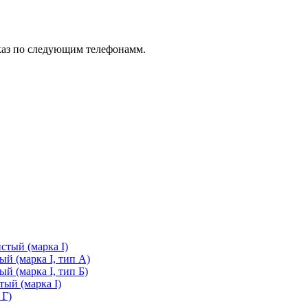
каз по следующим телефонамм.
стый (марка I)
й (марка I, тип А)
й (марка I, тип Б)
ый (марка I)
 Г)