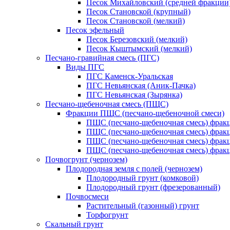
Песок Михайловский (средней фракции
Песок Становской (крупный)
Песок Становской (мелкий)
Песок эфельный
Песок Березовский (мелкий)
Песок Кыштымский (мелкий)
Песчано-гравийная смесь (ПГС)
Виды ПГС
ПГС Каменск-Уральская
ПГС Невьянская (Аник-Пачка)
ПГС Невьянская (Зырянка)
Песчано-щебеночная смесь (ПЩС)
Фракции ПЩС (песчано-щебеночной смеси)
ПЩС (песчано-щебеночная смесь) фрак
ПЩС (песчано-щебеночная смесь) фрак
ПЩС (песчано-щебеночная смесь) фрак
ПЩС (песчано-щебеночная смесь) фрак
Почвогрунт (чернозем)
Плодородная земля с полей (чернозем)
Плодородный грунт (комковой)
Плодородный грунт (фрезерованный)
Почвосмеси
Растительный (газонный) грунт
Торфогрунт
Скальный грунт