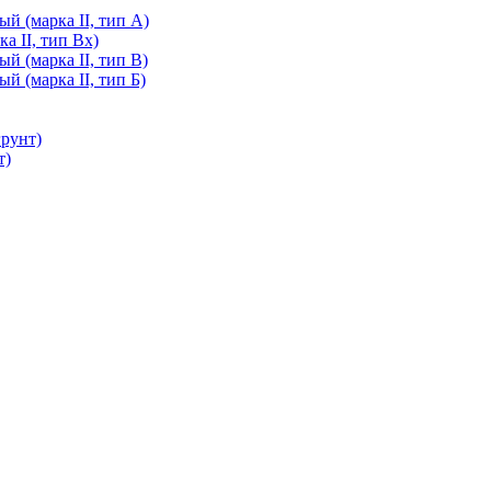
й (марка II, тип А)
а II, тип Вх)
й (марка II, тип В)
й (марка II, тип Б)
грунт)
т)