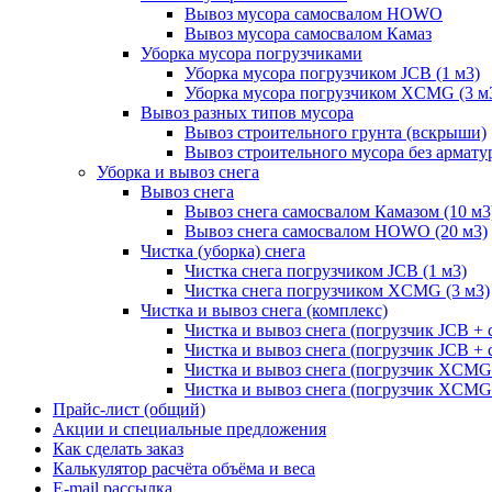
Вывоз мусора самосвалом HOWO
Вывоз мусора самосвалом Камаз
Уборка мусора погрузчиками
Уборка мусора погрузчиком JCB (1 м3)
Уборка мусора погрузчиком XCMG (3 м
Вывоз разных типов мусора
Вывоз строительного грунта (вскрыши)
Вывоз строительного мусора без армату
Уборка и вывоз снега
Вывоз снега
Вывоз снега самосвалом Камазом (10 м3
Вывоз снега самосвалом HOWO (20 м3)
Чистка (уборка) снега
Чистка снега погрузчиком JCB (1 м3)
Чистка снега погрузчиком XCMG (3 м3)
Чистка и вывоз снега (комплекс)
Чистка и вывоз снега (погрузчик JCB 
Чистка и вывоз снега (погрузчик JCB + 
Чистка и вывоз снега (погрузчик XCM
Чистка и вывоз снега (погрузчик XCMG
Прайс-лист (общий)
Акции и специальные предложения
Как сделать заказ
Калькулятор расчёта объёма и веса
E-mail рассылка