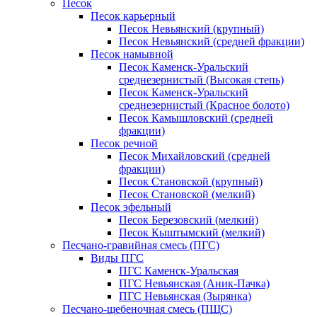
Песок
Песок карьерный
Песок Невьянский (крупный)
Песок Невьянский (средней фракции)
Песок намывной
Песок Каменск-Уральский
среднезернистый (Высокая степь)
Песок Каменск-Уральский
среднезернистый (Красное болото)
Песок Камышловский (средней
фракции)
Песок речной
Песок Михайловский (средней
фракции)
Песок Становской (крупный)
Песок Становской (мелкий)
Песок эфельный
Песок Березовский (мелкий)
Песок Кыштымский (мелкий)
Песчано-гравийная смесь (ПГС)
Виды ПГС
ПГС Каменск-Уральская
ПГС Невьянская (Аник-Пачка)
ПГС Невьянская (Зырянка)
Песчано-щебеночная смесь (ПЩС)