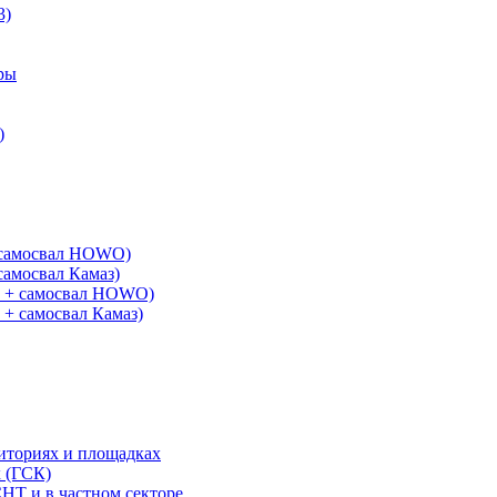
3)
ры
)
+ самосвал HOWO)
самосвал Камаз)
G + самосвал HOWO)
 + самосвал Камаз)
риториях и площадках
х (ГСК)
СНТ и в частном секторе