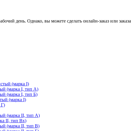
очий день. Однако, вы можете сделать онлайн-заказ или заказа
стый (марка I)
й (марка I, тип А)
й (марка I, тип Б)
ый (марка I)
 Г)
й (марка II, тип А)
а II, тип Вх)
й (марка II, тип В)