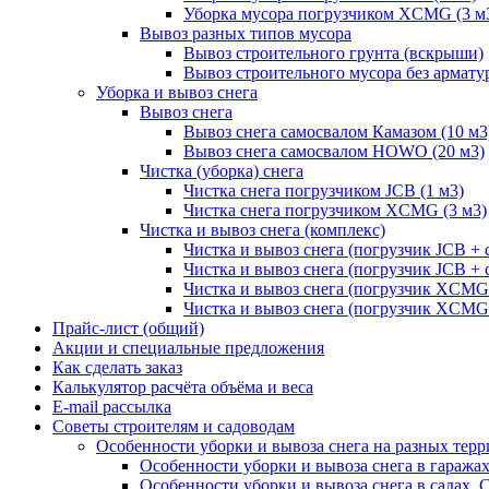
Уборка мусора погрузчиком XCMG (3 м
Вывоз разных типов мусора
Вывоз строительного грунта (вскрыши)
Вывоз строительного мусора без армату
Уборка и вывоз снега
Вывоз снега
Вывоз снега самосвалом Камазом (10 м3
Вывоз снега самосвалом HOWO (20 м3)
Чистка (уборка) снега
Чистка снега погрузчиком JCB (1 м3)
Чистка снега погрузчиком XCMG (3 м3)
Чистка и вывоз снега (комплекс)
Чистка и вывоз снега (погрузчик JCB 
Чистка и вывоз снега (погрузчик JCB + 
Чистка и вывоз снега (погрузчик XCM
Чистка и вывоз снега (погрузчик XCMG
Прайс-лист (общий)
Акции и специальные предложения
Как сделать заказ
Калькулятор расчёта объёма и веса
E-mail рассылка
Советы строителям и садоводам
Особенности уборки и вывоза снега на разных тер
Особенности уборки и вывоза снега в гаража
Особенности уборки и вывоза снега в садах, 