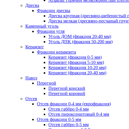
Асфальт горячий мелкозернистый плотны
Дресва
Фракции дресвы
Дресва крупная (дресвяно-щебенистый 
Дресва мелкая (дресвяно-песчаный грун
Каменный уголь
Фракции угля
Уголь ДОМ (фракция 20-40 мм)
Уголь ДПК (фракция 50-200 мм)
Керамзит
Фракции керамзита
Керамзит (фракция 0-5 мм)
Керамзит (фракция 5-10 мм)
Керамзит (фракция 10-20 мм)
Керамзит (фракция 20-40 мм)
Навоз
Перегной
Перегной конский
Перегной коровий
Отсев
Отсев фракции 0-4 мм (еврофракция)
Отсев габбро 0-4 мм
Отсев пироксенитовый 0-4 мм
Отсев фракции 0-5 мм
Отсев габбро 0-5 мм