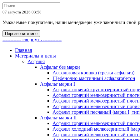
07 августа 2026 03:58
Уважаемые покупатели, наши менеджеры уже закончили свой раб
Перезвоните мне
------------ свернуть ------------
Главная
Материалы и цены
Асфальт
Асфальт без марки
Асфальтовая крошка (срезка асфальта)
Щебеночно-мастичный асфальтобетон
Асфальт марки I
Асфальт горячий крупнозернистый пори
Асфальт горячий мелкозернистый плотны
Асфальт горячий мелкозернистый плотны
Асфальт горячий мелкозернистый порист
Асфальт горячий песчаный (марка I, тип
Асфальт марки II
Асфальт горячий мелкозернистый плотны
Асфальт холодный мелкозернистый (марк
Асфальт горячий мелкозернистый плотны