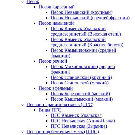
Песок
Песок карьерный
Песок Невьянский (крупный)
Песок Невьянский (средней фракции)
Песок намывной
Песок Каменск-Уральский
среднезернистый (Высокая степь)
Песок Каменск-Уральский
среднезернистый (Красное болото)
Песок Камышловский (средней
фракции)
Песок речной
Песок Михайловский (средней
фракции)
Песок Становской (крупный)
Песок Становской (мелкий)
Песок эфельный
Песок Березовский (мелкий)
Песок Кыштымский (мелкий)
Песчано-гравийная смесь (ПГС)
Виды ПГС
ПГС Каменск-Уральская
ПГС Невьянская (Аник-Пачка)
ПГС Невьянская (Зырянка)
Песчано-щебеночная смесь (ПЩС)