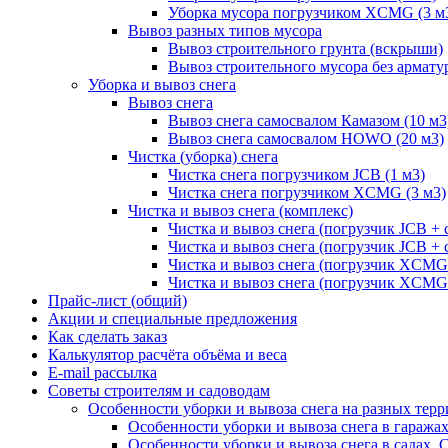
Уборка мусора погрузчиком XCMG (3 м
Вывоз разных типов мусора
Вывоз строительного грунта (вскрыши)
Вывоз строительного мусора без армату
Уборка и вывоз снега
Вывоз снега
Вывоз снега самосвалом Камазом (10 м3
Вывоз снега самосвалом HOWO (20 м3)
Чистка (уборка) снега
Чистка снега погрузчиком JCB (1 м3)
Чистка снега погрузчиком XCMG (3 м3)
Чистка и вывоз снега (комплекс)
Чистка и вывоз снега (погрузчик JCB 
Чистка и вывоз снега (погрузчик JCB + 
Чистка и вывоз снега (погрузчик XCM
Чистка и вывоз снега (погрузчик XCMG
Прайс-лист (общий)
Акции и специальные предложения
Как сделать заказ
Калькулятор расчёта объёма и веса
E-mail рассылка
Советы строителям и садоводам
Особенности уборки и вывоза снега на разных тер
Особенности уборки и вывоза снега в гаража
Особенности уборки и вывоза снега в садах, 