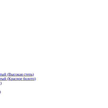
тый (Высокая степь)
тый (Красное болото)
)
)