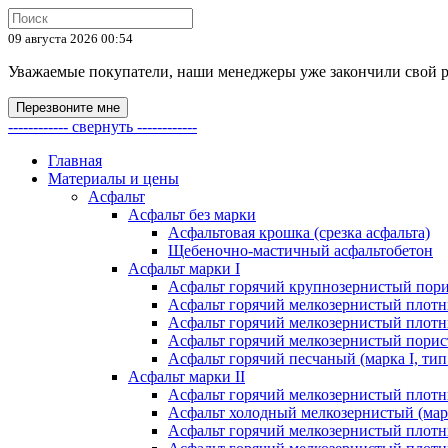
09 августа 2026 00:54
Уважаемые покупатели, наши менеджеры уже закончили свой раб
Перезвоните мне
------------ свернуть ------------
Главная
Материалы и цены
Асфальт
Асфальт без марки
Асфальтовая крошка (срезка асфальта)
Щебеночно-мастичный асфальтобетон
Асфальт марки I
Асфальт горячий крупнозернистый пори
Асфальт горячий мелкозернистый плотны
Асфальт горячий мелкозернистый плотны
Асфальт горячий мелкозернистый порист
Асфальт горячий песчаный (марка I, тип
Асфальт марки II
Асфальт горячий мелкозернистый плотны
Асфальт холодный мелкозернистый (марк
Асфальт горячий мелкозернистый плотны