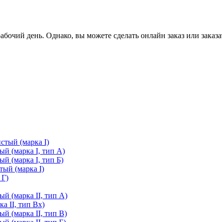
очий день. Однако, вы можете сделать онлайн заказ или заказа
стый (марка I)
й (марка I, тип А)
й (марка I, тип Б)
ый (марка I)
 Г)
й (марка II, тип А)
а II, тип Вх)
й (марка II, тип В)