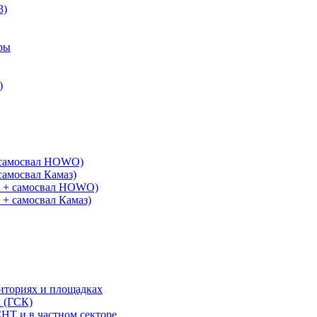
3)
ры
)
+ самосвал HOWO)
самосвал Камаз)
G + самосвал HOWO)
 + самосвал Камаз)
риториях и площадках
х (ГСК)
СНТ и в частном секторе