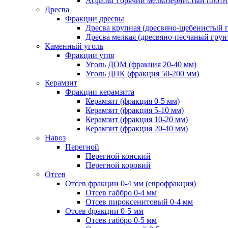
Асфальт горячий мелкозернистый плотны
Дресва
Фракции дресвы
Дресва крупная (дресвяно-щебенистый 
Дресва мелкая (дресвяно-песчаный грун
Каменный уголь
Фракции угля
Уголь ДОМ (фракция 20-40 мм)
Уголь ДПК (фракция 50-200 мм)
Керамзит
Фракции керамзита
Керамзит (фракция 0-5 мм)
Керамзит (фракция 5-10 мм)
Керамзит (фракция 10-20 мм)
Керамзит (фракция 20-40 мм)
Навоз
Перегной
Перегной конский
Перегной коровий
Отсев
Отсев фракции 0-4 мм (еврофракция)
Отсев габбро 0-4 мм
Отсев пироксенитовый 0-4 мм
Отсев фракции 0-5 мм
Отсев габбро 0-5 мм