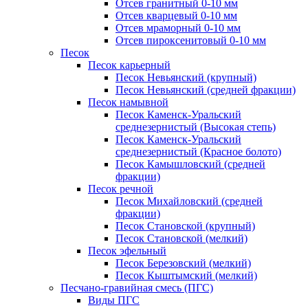
Отсев гранитный 0-10 мм
Отсев кварцевый 0-10 мм
Отсев мраморный 0-10 мм
Отсев пироксенитовый 0-10 мм
Песок
Песок карьерный
Песок Невьянский (крупный)
Песок Невьянский (средней фракции)
Песок намывной
Песок Каменск-Уральский
среднезернистый (Высокая степь)
Песок Каменск-Уральский
среднезернистый (Красное болото)
Песок Камышловский (средней
фракции)
Песок речной
Песок Михайловский (средней
фракции)
Песок Становской (крупный)
Песок Становской (мелкий)
Песок эфельный
Песок Березовский (мелкий)
Песок Кыштымский (мелкий)
Песчано-гравийная смесь (ПГС)
Виды ПГС