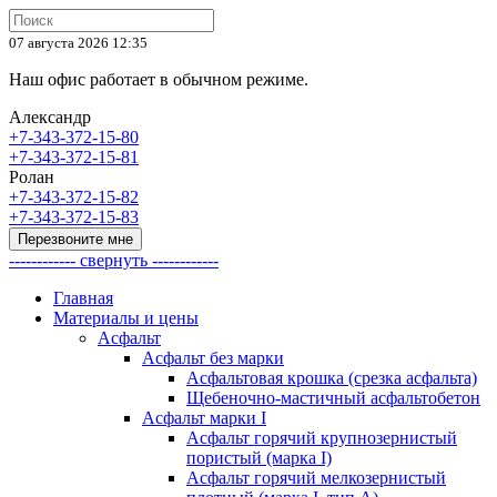
07 августа 2026 12:35
Наш офис работает в обычном режиме.
Александр
+7-343-372-15-80
+7-343-372-15-81
Ролан
+7-343-372-15-82
+7-343-372-15-83
Перезвоните мне
------------ свернуть ------------
Главная
Материалы и цены
Асфальт
Асфальт без марки
Асфальтовая крошка (срезка асфальта)
Щебеночно-мастичный асфальтобетон
Асфальт марки I
Асфальт горячий крупнозернистый
пористый (марка I)
Асфальт горячий мелкозернистый