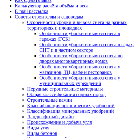
Как сделать заказ
Калькулятор расчёта объёма и веса
E-mail рассылка
Советы строителям и садоводам
Особенности уборки и вывоза снега на разных
территориях и площадках
Особенности уборки и вывоза снега в
гаражах (ГСК)
Особенности уборки и вывоза снега в садах,
СНТ и в частном секторе
Особенности уборки и вывоза снега во
дворах многоквартирных домов
Особенности уборки и вывоза снега у
магазинов, ТЦ, кафе и ресторанов
Особенности уборки и вывоза снега у
муниципальных учреждений
Нерудные строительные материалы
Общая классификация горных пород
Строительные камни
Классификация органических удобрений
Классификация минеральных удобрений
Ландшафтный дизайн
Происхождение и добыча угля
Виды угля
Виды бетонов