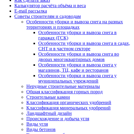
Как сделать заказ
Калькулятор расчёта объёма и веса
E-mail рассылка
Советы строителям и садоводам
Особенности уборки и вывоза снега на разных
территориях и площадках
Особенности уборки и вывоза снега в
гаражах (ГСК)
Особенности уборки и вывоза снега в садах,
СНТ и в частном секторе
Особенности уборки и вывоза снега во
дворах многоквартирных домов
Особенности уборки и вывоза снега у
магазинов, ТЦ, кафе и ресторанов
Особенности уборки и вывоза снега у
муниципальных учреждений
Нерудные строительные материалы
Общая классификация горных пород
Строительные камни
Классификация органических удобрений
Классификация минеральных удобрений
Ландшафтный дизайн
Происхождение и добыча угля
Виды угля
Виды бетонов