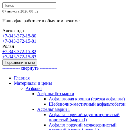
07 августа 2026 08:52
Наш офис работает в обычном режиме.
Александр
+7-343-372-15-80
+7-343-372-15-81
Ролан
+7-343-372-15-82
+7-343-372-15-83
Перезвоните мне
------------ свернуть ------------
Главная
Материалы и цены
Асфальт
Асфальт без марки
Асфальтовая крошка (срезка асфальта)
Щебеночно-мастичный асфальтобетон
Асфальт марки I
Асфальт горячий крупнозернистый
пористый (марка I)
Асфальт горячий мелкозернистый