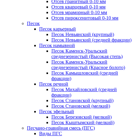
Отсев гранитный 0-10 мм
Отсев кварцевый 0-10 мм
Отсев мраморный 0-10 мм
Отсев пироксенитовый 0-10 мм
Песок
Песок карьерный
Песок Невьянский (крупный)
Песок Невьянский (средней фракции)
Песок намывной
Песок Каменск-Уральский
среднезернистый (Высокая степь)
Песок Каменск-Уральский
среднезернистый (Красное болото)
Песок Камышловский (средней
фракции)
Песок речной
Песок Михайловский (средней
фракции)
Песок Становской (крупный)
Песок Становской (мелкий)
Песок эфельный
Песок Березовский (мелкий)
Песок Кыштымский (мелкий)
Песчано-гравийная смесь (ПГС)
Виды ПГС