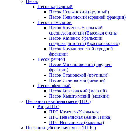
Песок
Песок карьерный
Песок Невьянский (крупный)
Песок Невьянский (средней фракции)
Песок намывной
Песок Каменск-Уральский
среднезернистый (Высокая степь)
Песок Каменск-Уральский
среднезернистый (Красное болото)
Песок Камышловский (средней
фракции)
Песок речной
Песок Михайловский (средней
фракции)
Песок Становской (крупный)
Песок Становской (мелкий)
Песок эфельный
Песок Березовский (мелкий)
Песок Кыштымский (мелкий)
Песчано-гравийная смесь (ПГС)
Виды ПГС
ПГС Каменск-Уральская
ПГС Невьянская (Аник-Пачка)
ПГС Невьянская (Зырянка)
Песчано-щебеночная смесь (ПЩС)