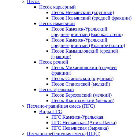
Песок
Песок карьерный
Песок Невьянский (крупный)
Песок Невьянский (средней фракции)
Песок намывной
Песок Каменск-Уральский
среднезернистый (Высокая степь)
Песок Каменск-Уральский
среднезернистый (Красное болото)
Песок Камышловский (средней
фракции)
Песок речной
Песок Михайловский (средней
фракции)
Песок Становской (крупный)
Песок Становской (мелкий)
Песок эфельный
Песок Березовский (мелкий)
Песок Кыштымский (мелкий)
Песчано-гравийная смесь (ПГС)
Виды ПГС
ПГС Каменск-Уральская
ПГС Невьянская (Аник-Пачка)
ПГС Невьянская (Зырянка)
Песчано-щебеночная смесь (ПЩС)