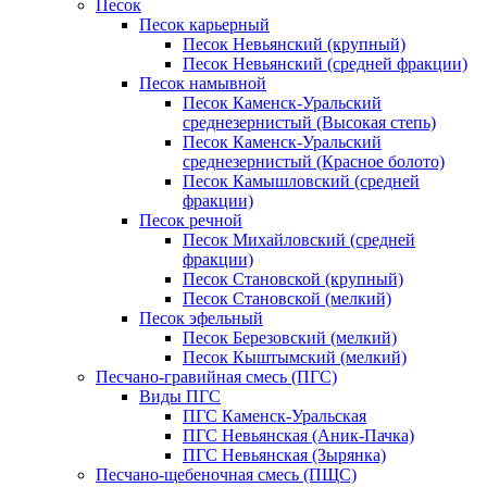
Песок
Песок карьерный
Песок Невьянский (крупный)
Песок Невьянский (средней фракции)
Песок намывной
Песок Каменск-Уральский
среднезернистый (Высокая степь)
Песок Каменск-Уральский
среднезернистый (Красное болото)
Песок Камышловский (средней
фракции)
Песок речной
Песок Михайловский (средней
фракции)
Песок Становской (крупный)
Песок Становской (мелкий)
Песок эфельный
Песок Березовский (мелкий)
Песок Кыштымский (мелкий)
Песчано-гравийная смесь (ПГС)
Виды ПГС
ПГС Каменск-Уральская
ПГС Невьянская (Аник-Пачка)
ПГС Невьянская (Зырянка)
Песчано-щебеночная смесь (ПЩС)