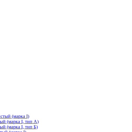
стый (марка I)
й (марка I, тип А)
й (марка I, тип Б)