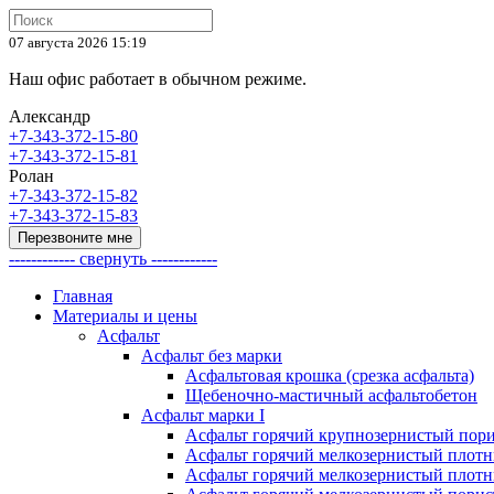
07 августа 2026 15:19
Наш офис работает в обычном режиме.
Александр
+7-343-372-15-80
+7-343-372-15-81
Ролан
+7-343-372-15-82
+7-343-372-15-83
Перезвоните мне
------------ свернуть ------------
Главная
Материалы и цены
Асфальт
Асфальт без марки
Асфальтовая крошка (срезка асфальта)
Щебеночно-мастичный асфальтобетон
Асфальт марки I
Асфальт горячий крупнозернистый пори
Асфальт горячий мелкозернистый плотны
Асфальт горячий мелкозернистый плотны