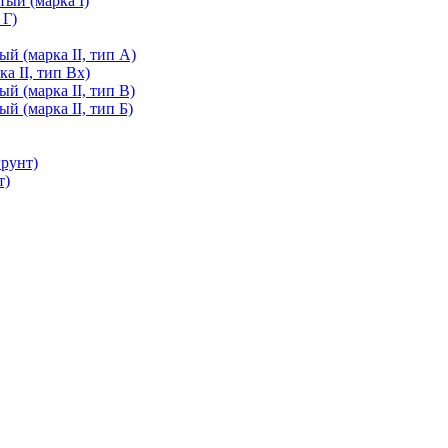
ый (марка I)
 Г)
й (марка II, тип А)
а II, тип Вх)
й (марка II, тип В)
й (марка II, тип Б)
грунт)
т)