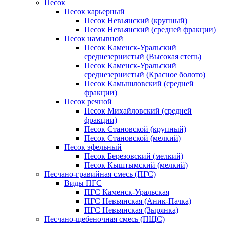
Песок
Песок карьерный
Песок Невьянский (крупный)
Песок Невьянский (средней фракции)
Песок намывной
Песок Каменск-Уральский
среднезернистый (Высокая степь)
Песок Каменск-Уральский
среднезернистый (Красное болото)
Песок Камышловский (средней
фракции)
Песок речной
Песок Михайловский (средней
фракции)
Песок Становской (крупный)
Песок Становской (мелкий)
Песок эфельный
Песок Березовский (мелкий)
Песок Кыштымский (мелкий)
Песчано-гравийная смесь (ПГС)
Виды ПГС
ПГС Каменск-Уральская
ПГС Невьянская (Аник-Пачка)
ПГС Невьянская (Зырянка)
Песчано-щебеночная смесь (ПЩС)