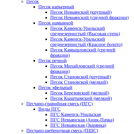
Песок
Песок карьерный
Песок Невьянский (крупный)
Песок Невьянский (средней фракции)
Песок намывной
Песок Каменск-Уральский
среднезернистый (Высокая степь)
Песок Каменск-Уральский
среднезернистый (Красное болото)
Песок Камышловский (средней
фракции)
Песок речной
Песок Михайловский (средней
фракции)
Песок Становской (крупный)
Песок Становской (мелкий)
Песок эфельный
Песок Березовский (мелкий)
Песок Кыштымский (мелкий)
Песчано-гравийная смесь (ПГС)
Виды ПГС
ПГС Каменск-Уральская
ПГС Невьянская (Аник-Пачка)
ПГС Невьянская (Зырянка)
Песчано-щебеночная смесь (ПЩС)