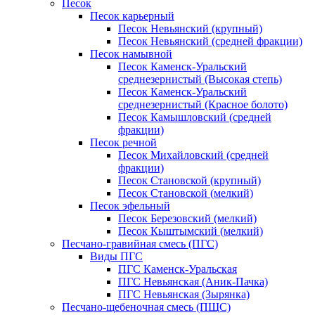
Песок
Песок карьерный
Песок Невьянский (крупный)
Песок Невьянский (средней фракции)
Песок намывной
Песок Каменск-Уральский
среднезернистый (Высокая степь)
Песок Каменск-Уральский
среднезернистый (Красное болото)
Песок Камышловский (средней
фракции)
Песок речной
Песок Михайловский (средней
фракции)
Песок Становской (крупный)
Песок Становской (мелкий)
Песок эфельный
Песок Березовский (мелкий)
Песок Кыштымский (мелкий)
Песчано-гравийная смесь (ПГС)
Виды ПГС
ПГС Каменск-Уральская
ПГС Невьянская (Аник-Пачка)
ПГС Невьянская (Зырянка)
Песчано-щебеночная смесь (ПЩС)