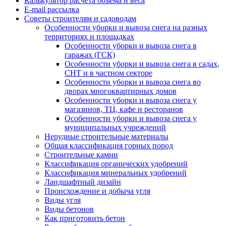
Калькулятор расчёта объёма и веса
E-mail рассылка
Советы строителям и садоводам
Особенности уборки и вывоза снега на разных
территориях и площадках
Особенности уборки и вывоза снега в
гаражах (ГСК)
Особенности уборки и вывоза снега в садах,
СНТ и в частном секторе
Особенности уборки и вывоза снега во
дворах многоквартирных домов
Особенности уборки и вывоза снега у
магазинов, ТЦ, кафе и ресторанов
Особенности уборки и вывоза снега у
муниципальных учреждений
Нерудные строительные материалы
Общая классификация горных пород
Строительные камни
Классификация органических удобрений
Классификация минеральных удобрений
Ландшафтный дизайн
Происхождение и добыча угля
Виды угля
Виды бетонов
Как приготовить бетон