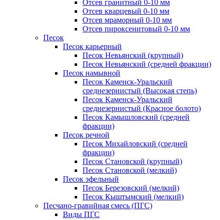
Отсев гранитный 0-10 мм
Отсев кварцевый 0-10 мм
Отсев мраморный 0-10 мм
Отсев пироксенитовый 0-10 мм
Песок
Песок карьерный
Песок Невьянский (крупный)
Песок Невьянский (средней фракции)
Песок намывной
Песок Каменск-Уральский
среднезернистый (Высокая степь)
Песок Каменск-Уральский
среднезернистый (Красное болото)
Песок Камышловский (средней
фракции)
Песок речной
Песок Михайловский (средней
фракции)
Песок Становской (крупный)
Песок Становской (мелкий)
Песок эфельный
Песок Березовский (мелкий)
Песок Кыштымский (мелкий)
Песчано-гравийная смесь (ПГС)
Виды ПГС