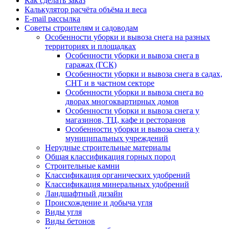
Как сделать заказ
Калькулятор расчёта объёма и веса
E-mail рассылка
Советы строителям и садоводам
Особенности уборки и вывоза снега на разных
территориях и площадках
Особенности уборки и вывоза снега в
гаражах (ГСК)
Особенности уборки и вывоза снега в садах,
СНТ и в частном секторе
Особенности уборки и вывоза снега во
дворах многоквартирных домов
Особенности уборки и вывоза снега у
магазинов, ТЦ, кафе и ресторанов
Особенности уборки и вывоза снега у
муниципальных учреждений
Нерудные строительные материалы
Общая классификация горных пород
Строительные камни
Классификация органических удобрений
Классификация минеральных удобрений
Ландшафтный дизайн
Происхождение и добыча угля
Виды угля
Виды бетонов