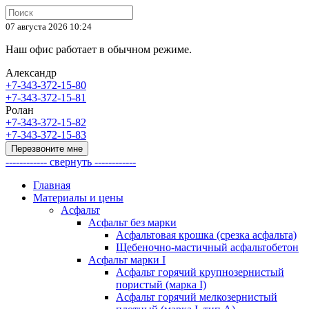
07 августа 2026 10:24
Наш офис работает в обычном режиме.
Александр
+7-343-372-15-80
+7-343-372-15-81
Ролан
+7-343-372-15-82
+7-343-372-15-83
Перезвоните мне
------------ свернуть ------------
Главная
Материалы и цены
Асфальт
Асфальт без марки
Асфальтовая крошка (срезка асфальта)
Щебеночно-мастичный асфальтобетон
Асфальт марки I
Асфальт горячий крупнозернистый
пористый (марка I)
Асфальт горячий мелкозернистый