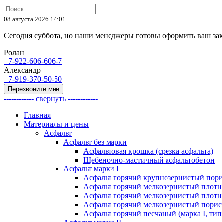
08 августа 2026 14:01
Сегодня суббота, но наши менеджеры готовы оформить ваш за
Ролан
+7-922-606-606-7
Александр
+7-919-370-50-50
Перезвоните мне
------------ свернуть ------------
Главная
Материалы и цены
Асфальт
Асфальт без марки
Асфальтовая крошка (срезка асфальта)
Щебеночно-мастичный асфальтобетон
Асфальт марки I
Асфальт горячий крупнозернистый пори
Асфальт горячий мелкозернистый плотны
Асфальт горячий мелкозернистый плотны
Асфальт горячий мелкозернистый порист
Асфальт горячий песчаный (марка I, тип