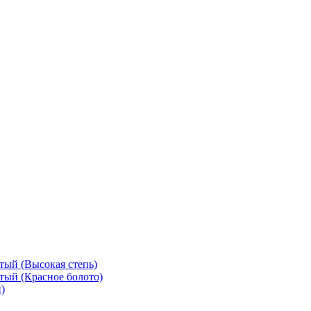
тый (Высокая степь)
тый (Красное болото)
)