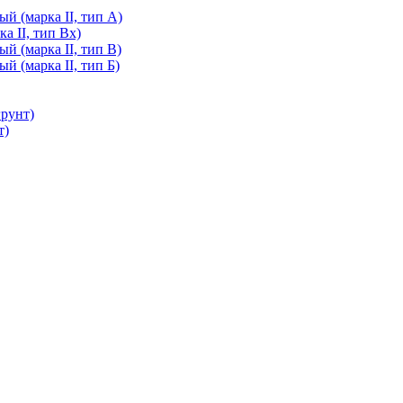
й (марка II, тип А)
а II, тип Вх)
й (марка II, тип В)
й (марка II, тип Б)
грунт)
т)