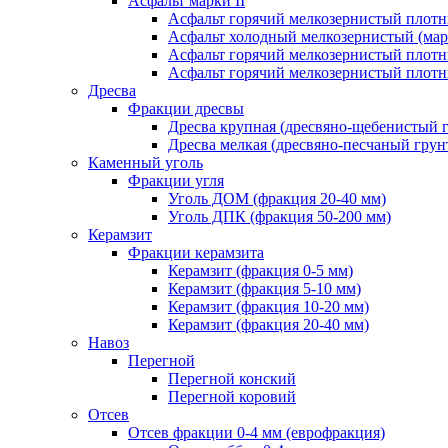
Асфальт марки II
Асфальт горячий мелкозернистый плотны
Асфальт холодный мелкозернистый (марк
Асфальт горячий мелкозернистый плотны
Асфальт горячий мелкозернистый плотны
Дресва
Фракции дресвы
Дресва крупная (дресвяно-щебенистый 
Дресва мелкая (дресвяно-песчаный грун
Каменный уголь
Фракции угля
Уголь ДОМ (фракция 20-40 мм)
Уголь ДПК (фракция 50-200 мм)
Керамзит
Фракции керамзита
Керамзит (фракция 0-5 мм)
Керамзит (фракция 5-10 мм)
Керамзит (фракция 10-20 мм)
Керамзит (фракция 20-40 мм)
Навоз
Перегной
Перегной конский
Перегной коровий
Отсев
Отсев фракции 0-4 мм (еврофракция)