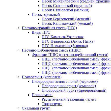
Песок Михайловский (средней фракции
Песок Становской (крупный)
Песок Становской (мелкий)
Песок эфельный
Песок Березовский (мелкий)
Песок Кыштымский (мелкий)
Песчано-гравийная смесь (ПГС)
Виды ПГС
ПГС Каменск-Уральская
ПГС Невьянская (Аник-Пачка)
ПГС Невьянская (Зырянка)
Песчано-щебеночная смесь (ПЩС)
Фракции ПЩС (песчано-щебеночной смеси)
ПЩС (песчано-щебеночная смесь) фрак
ПЩС (песчано-щебеночная смесь) фрак
ПЩС (песчано-щебеночная смесь) фрак
ПЩС (песчано-щебеночная смесь) фрак
Почвогрунт (чернозем)
Плодородная земля с полей (чернозем)
Плодородный грунт (комковой)
Плодородный грунт (фрезерованный)
Почвосмеси
Растительный (газонный) грунт
Торфогрунт
Скальный грунт