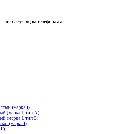
каз по следующим телефонамм.
стый (марка I)
й (марка I, тип А)
й (марка I, тип Б)
ый (марка I)
 Г)