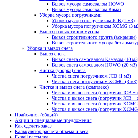
Вывоз мусора самосвалом HOWO
Вывоз мусора самосвалом Камаз
Уборка мусора погрузчиками
Уборка мусора погрузчиком JCB (1 м3)
Уборка мусора погрузчиком XCMG (3 м
Вывоз разных типов мусора
Вывоз строительного грунта (вскрыши)
Вывоз строительного мусора без армату
Уборка и вывоз снега
Вывоз снега
Вывоз снега самосвалом Камазом (10 м3
Вывоз снега самосвалом HOWO (20 м3)
Чистка (уборка) снега
Чистка снега погрузчиком JCB (1 м3)
Чистка снега погрузчиком XCMG (3 м3)
Чистка и вывоз снега (комплекс)
Чистка и вывоз снега (погрузчик JCB 
Чистка и вывоз снега (погрузчик JCB + 
Чистка и вывоз снега (погрузчик XCM
Чистка и вывоз снега (погрузчик XCMG
Прайс-лист (общий)
Акции и специальные предложения
Как сделать заказ
Калькулятор расчёта объёма и веса
E-mail рассылка