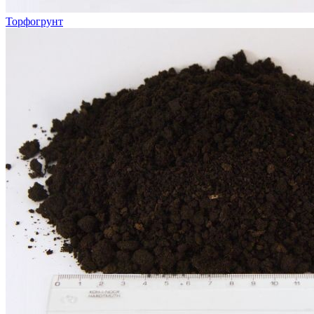
Торфогрунт