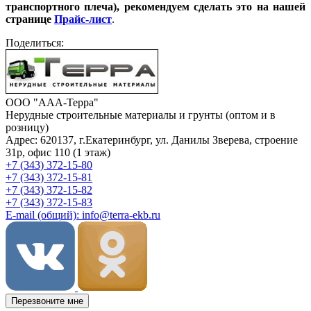
транспортного плеча), рекомендуем сделать это на нашей
странице
Прайс-лист
.
Поделиться:
ООО "ААА-Терра"
Нерудные строительные материалы и грунты (оптом и в
розницу)
Адрес: 620137, г.Екатеринбург, ул. Данилы Зверева, строение
31р, офис 110 (1 этаж)
+7 (343) 372-15-80
+7 (343) 372-15-81
+7 (343) 372-15-82
+7 (343) 372-15-83
E-mail (общий): info@terra-ekb.ru
Перезвоните мне