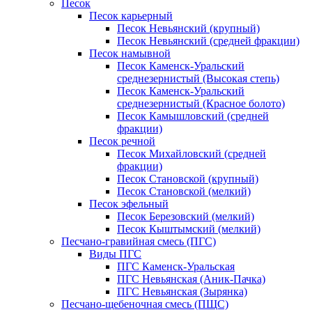
Песок
Песок карьерный
Песок Невьянский (крупный)
Песок Невьянский (средней фракции)
Песок намывной
Песок Каменск-Уральский
среднезернистый (Высокая степь)
Песок Каменск-Уральский
среднезернистый (Красное болото)
Песок Камышловский (средней
фракции)
Песок речной
Песок Михайловский (средней
фракции)
Песок Становской (крупный)
Песок Становской (мелкий)
Песок эфельный
Песок Березовский (мелкий)
Песок Кыштымский (мелкий)
Песчано-гравийная смесь (ПГС)
Виды ПГС
ПГС Каменск-Уральская
ПГС Невьянская (Аник-Пачка)
ПГС Невьянская (Зырянка)
Песчано-щебеночная смесь (ПЩС)